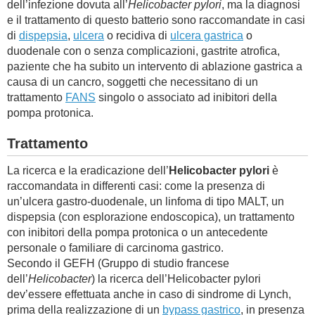
dell’infezione dovuta all’
Helicobacter pylori
, ma la diagnosi
e il trattamento di questo batterio sono raccomandate in casi
di
dispepsia
,
ulcera
o recidiva di
ulcera gastrica
o
duodenale con o senza complicazioni, gastrite atrofica,
paziente che ha subito un intervento di ablazione gastrica a
causa di un cancro, soggetti che necessitano di un
trattamento
FANS
singolo o associato ad inibitori della
pompa protonica.
Trattamento
La ricerca e la eradicazione dell’
Helicobacter pylori
è
raccomandata in differenti casi: come la presenza di
un’ulcera gastro-duodenale, un linfoma di tipo MALT, un
dispepsia (con esplorazione endoscopica), un trattamento
con inibitori della pompa protonica o un antecedente
personale o familiare di carcinoma gastrico.
Secondo il GEFH (Gruppo di studio francese
dell’
Helicobacter
) la ricerca dell’Helicobacter pylori
dev’essere effettuata anche in caso di sindrome di Lynch,
prima della realizzazione di un
bypass gastrico
, in presenza