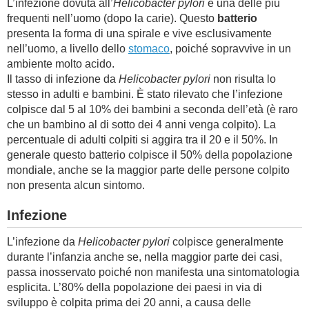
L’infezione dovuta all’
Helicobacter pylori
è una delle più
frequenti nell’uomo (dopo la carie). Questo
batterio
BAMBINO
presenta la forma di una spirale e vive esclusivamente
nell’uomo, a livello dello
stomaco
, poiché sopravvive in un
DIETA
ambiente molto acido.
Il tasso di infezione da
Helicobacter pylori
non risulta lo
stesso in adulti e bambini. È stato rilevato che l’infezione
GUIDE
colpisce dal 5 al 10% dei bambini a seconda dell’età (è raro
che un bambino al di sotto dei 4 anni venga colpito). La
FORUM
percentuale di adulti colpiti si aggira tra il 20 e il 50%. In
generale questo batterio colpisce il 50% della popolazione
mondiale, anche se la maggior parte delle persone colpito
non presenta alcun sintomo.
Infezione
L’infezione da
Helicobacter pylori
colpisce generalmente
durante l’infanzia anche se, nella maggior parte dei casi,
passa inosservato poiché non manifesta una sintomatologia
esplicita. L’80% della popolazione dei paesi in via di
sviluppo è colpita prima dei 20 anni, a causa delle