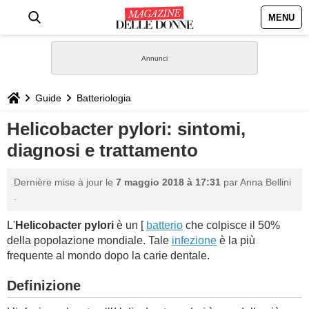
MENU
HOME
NEWS
Guide
Batteriologia
STILE
Helicobacter pylori: sintomi,
diagnosi e trattamento
BIOGRAFIE
Dernière mise à jour le
7 maggio 2018 à 17:31
par
Anna Bellini
DEFINIZIONI
.
L'
Helicobacter pylori
è un [
batterio
che colpisce il 50%
GASTRONOMIA
della popolazione mondiale. Tale
infezione
è la più
frequente al mondo dopo la carie dentale.
CAPELLI
Definizione
SESSO