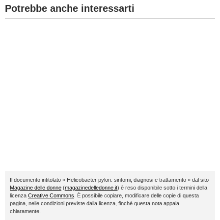
Potrebbe anche interessarti
Il documento intitolato « Helicobacter pylori: sintomi, diagnosi e trattamento » dal sito
Magazine delle donne
(
magazinedelledonne.it
) è reso disponibile sotto i termini della
licenza
Creative Commons
. È possibile copiare, modificare delle copie di questa
pagina, nelle condizioni previste dalla licenza, finché questa nota appaia
chiaramente.