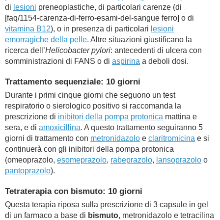
di
lesioni
preneoplastiche, di particolari carenze (di
[faq/1154-carenza-di-ferro-esami-del-sangue ferro] o di
vitamina B12
), o in presenza di particolari
lesioni
emorragiche della pelle
. Altre situazioni giustificano la
ricerca dell’
Helicobacter pylori
: antecedenti di ulcera con
somministrazioni di FANS o di
aspirina
a deboli dosi.
Trattamento sequenziale: 10 giorni
Durante i primi cinque giorni che seguono un test
respiratorio o sierologico positivo si raccomanda la
prescrizione di
inibitori della pompa protonica
mattina e
sera, e di
amoxicillina
. A questo trattamento seguiranno 5
giorni di trattamento con
metronidazolo
e
claritromicina
e si
continuerà con gli inibitori della pompa protonica
(omeoprazolo,
esomeprazolo
,
rabeprazolo
,
lansoprazolo
o
pantoprazolo
).
Tetraterapia con bismuto: 10 giorni
Questa terapia riposa sulla prescrizione di 3 capsule in gel
di un farmaco a base di
bismuto
, metronidazolo e tetracilina