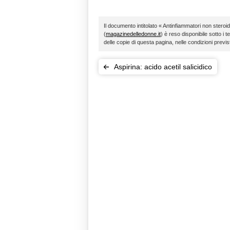
Il documento intitolato « Antinfiammatori non steroi
(
magazinedelledonne.it
) è reso disponibile sotto i t
delle copie di questa pagina, nelle condizioni previ
Aspirina: acido acetil salicidico