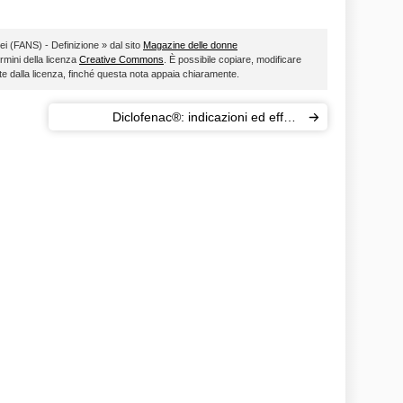
dei (FANS) - Definizione » dal sito
Magazine delle donne
ermini della licenza
Creative Commons
. È possibile copiare, modificare
ste dalla licenza, finché questa nota appaia chiaramente.
Diclofenac®: indicazioni ed effetti
collaterali