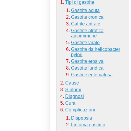
Tipi di gastrite
Gastrite acuta
Gastrite cronica
Gatrite antrale
Gastrite atrofica
autoimmune
Gastrite virale
Gastrite da helicobacter
pylori
Gastrite erosiva
Gastrite fundica
Gastrite eritematosa
Cause
Sintomi
Diagnosi
Cura
Complicazioni
Dispepsia
Linfoma gastrico