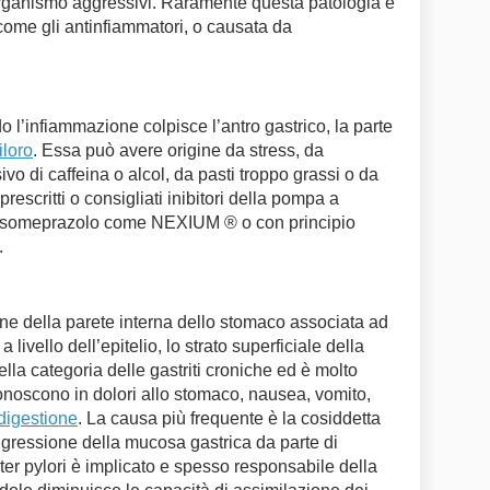
rganismo aggressivi. Raramente questa patologia è
 come gli antinfiammatori, o causata da
do l’infiammazione colpisce l’antro gastrico, la parte
iloro
. Essa può avere origine da stress, da
o di caffeina o alcol, da pasti troppo grassi o da
prescritti o consigliati inibitori della pompa a
i esomeprazolo come NEXIUM ® o con principio
.
one della parete interna dello stomaco associata ad
livello dell’epitelio, lo strato superficiale della
lla categoria delle gastriti croniche ed è molto
sconoscono in dolori allo stomaco, nausea, vomito,
digestione
. La causa più frequente è la cosiddetta
ggressione della mucosa gastrica da parte di
cter pylori è implicato e spesso responsabile della