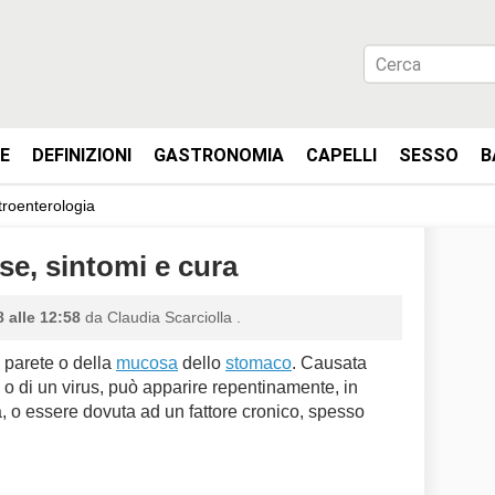
IE
DEFINIZIONI
GASTRONOMIA
CAPELLI
SESSO
B
roenterologia
se, sintomi e cura
 alle 12:58
da
Claudia Scarciolla
.
 parete o della
mucosa
dello
stomaco
. Causata
 o di un virus, può apparire repentinamente, in
a, o essere dovuta ad un fattore cronico, spesso