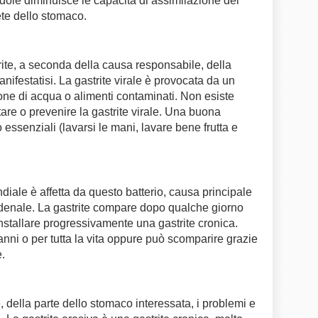
iandole diminuisce le capacità di assimilazione dei
ete dello stomaco.
rite, a seconda della causa responsabile, della
nifestatisi. La gastrite virale è provocata da un
one di acqua o alimenti contaminati. Non esiste
are o prevenire la gastrite virale. Una buona
essenziali (lavarsi le mani, lavare bene frutta e
iale è affetta da questo batterio, causa principale
odenale. La gastrite compare dopo qualche giorno
 installare progressivamente una gastrite cronica.
nni o per tutta la vita oppure può scomparire grazie
.
della parte dello stomaco interessata, i problemi e