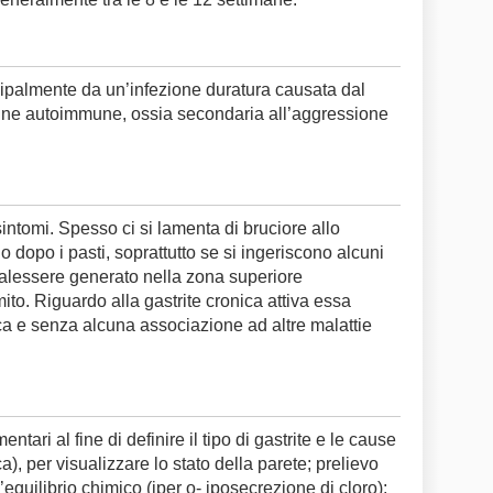
cipalmente da un’infezione duratura causata dal
igine autoimmune, ossia secondaria all’aggressione
intomi. Spesso ci si lamenta di bruciore allo
 dopo i pasti, soprattutto se si ingeriscono alcuni
malessere generato nella zona superiore
to. Riguardo alla gastrite cronica attiva essa
ca e senza alcuna associazione ad altre malattie
ari al fine di definire il tipo di gastrite e le cause
), per visualizzare lo stato della parete; prelievo
’equilibrio chimico (iper o- iposecrezione di cloro);