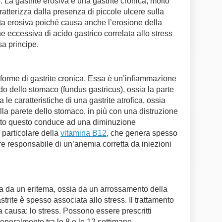
 La gastrite erosiva è una gastrite cronica, molto
aratterizza dalla presenza di piccole ulcere sulla
a erosiva poiché causa anche l’erosione della
eccessiva di acido gastrico correlata allo stress
sa principe.
e forme di gastrite cronica. Essa è un’infiammazione
do dello stomaco (fundus gastricus), ossia la parte
le caratteristiche di una gastrite atrofica, ossia
della parete dello stomaco, in più con una distruzione
utto questo conduce ad una diminuzione
 particolare della
vitamina B12
, che genera spesso
ere responsabile di un’anemia corretta da iniezioni
zza da un eritema, ossia da un arrossamento della
rite è spesso associata allo stress. Il trattamento
a causa: lo stress. Possono essere prescritti
generalmente tra le 8 e le 12 settimane.