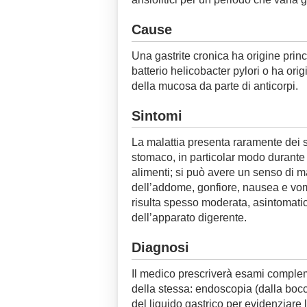
Cause
Una gastrite cronica ha origine prin
batterio helicobacter pylori o ha or
della mucosa da parte di anticorpi.
Sintomi
La malattia presenta raramente dei s
stomaco, in particolar modo durante o
alimenti; si può avere un senso di 
dell’addome, gonfiore, nausea e vomi
risulta spesso moderata, asintomati
dell’apparato digerente.
Diagnosi
Il medico prescriverà esami complement
della stessa: endoscopia (dalla bocca
del liquido gastrico per evidenziare l