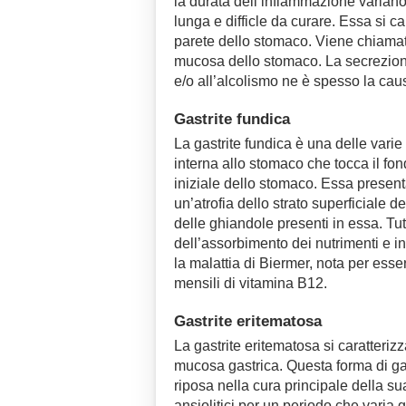
la durata dell’infiammazione variano.
lunga e difficle da curare. Essa si c
parete dello stomaco. Viene chiamat
mucosa dello stomaco. La secrezione 
e/o all’alcolismo ne è spesso la cau
Gastrite fundica
La gastrite fundica è una delle vari
interna allo stomaco che tocca il fon
iniziale dello stomaco. Essa presenta 
un’atrofia dello strato superficiale 
delle ghiandole presenti in essa. T
dell’assorbimento dei nutrimenti e in
la malattia di Biermer, nota per ess
mensili di vitamina B12.
Gastrite eritematosa
La gastrite eritematosa si caratteri
mucosa gastrica. Questa forma di gast
riposa nella cura principale della su
ansiolitici per un periodo che varia 