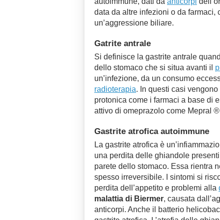
autoimmune, dati da
anticorpi
dell’o
data da altre infezioni o da farmaci,
un’aggressione biliare.
Gatrite antrale
Si definisce la gastrite antrale quan
dello stomaco che si situa avanti il
p
un’infezione, da un consumo eccessiv
radioterapia
. In questi casi vengono 
protonica come i farmaci a base d
attivo di omeprazolo come Mepral ®
Gastrite atrofica autoimmune
La gastrite atrofica è un’infiammazi
una perdita delle ghiandole presenti a 
parete dello stomaco. Essa rientra ne
spesso irreversibile. I sintomi si ri
perdita dell’appetito e problemi alla
malattia di Biermer
, causata dall’a
anticorpi. Anche il batterio helicoba