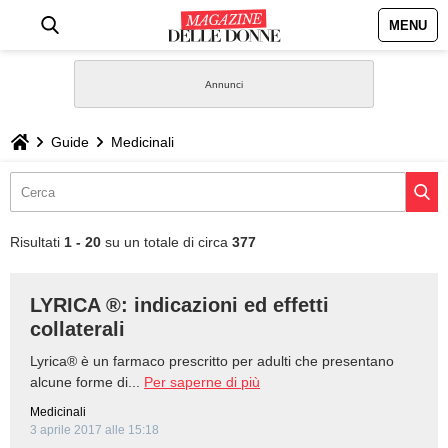
MENU
HOME
NEWS
Guide
Medicinali
STILE
BIOGRAFIE
Risultati
1 - 20
su un totale di circa
377
DEFINIZIONI
LYRICA ®: indicazioni ed effetti
collaterali
GASTRONOMIA
Lyrica® è un farmaco prescritto per adulti che presentano
CAPELLI
alcune forme di...
Per saperne di più
Medicinali
3 aprile 2017 alle 15:18
SESSO