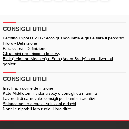
CONSIGLI UTILI
Pechino Express 2017: ecco quando inizia e quale sarà il percorso
Piloro - Definizione
Parassitosi - Definizione
Gli uomini preferiscono le curvy
Blair (Leighton Meester) e Seth (Adam Brody) sono diventati
genitori!
CONSIGLI UTILI
Insulina: valori e definizione
Kate Middleton: incidenti sexy e consigli da mamma
Lavoretti di carnevale: consigli per bambini creativi
Sbiancamento dentale: soluzioni e rischi
Nonni e nipoti: il loro ruolo, i loro diritti