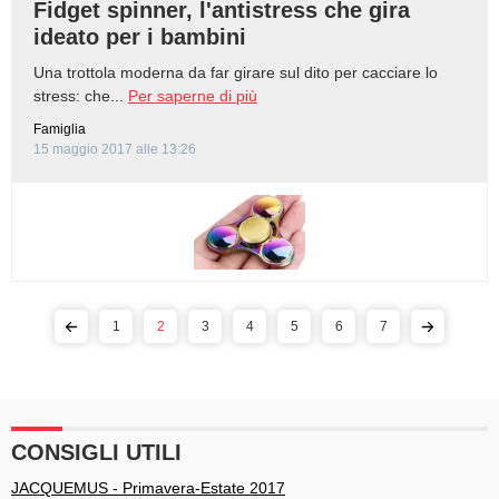
Fidget spinner, l'antistress che gira
ideato per i bambini
Una trottola moderna da far girare sul dito per cacciare lo
stress: che...
Per saperne di più
Famiglia
15 maggio 2017 alle 13:26
1
2
3
4
5
6
7
CONSIGLI UTILI
JACQUEMUS - Primavera-Estate 2017