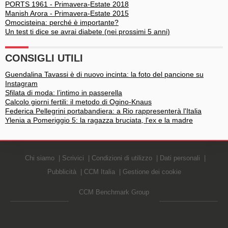
PORTS 1961 - Primavera-Estate 2018
Manish Arora - Primavera-Estate 2015
Omocisteina: perché è importante?
Un test ti dice se avrai diabete (nei prossimi 5 anni)
CONSIGLI UTILI
Guendalina Tavassi è di nuovo incinta: la foto del pancione su
Instagram
Sfilata di moda: l’intimo in passerella
Calcolo giorni fertili: il metodo di Ogino-Knaus
Federica Pellegrini portabandiera: a Rio rappresenterà l'Italia
Ylenia a Pomeriggio 5: la ragazza bruciata, l'ex e la madre
Chi siamo
Scrivici
Condizioni di utilizzo
Dati personali
Pubblicità
CCM Italia
Gestione dei cookie
CCM Benchmark Group