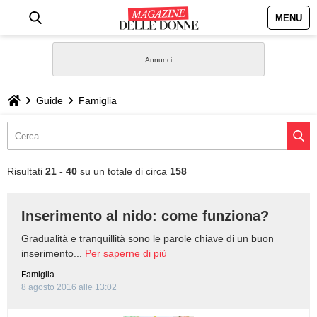
MENU
HOME
NEWS
Guide
Famiglia
STILE
BIOGRAFIE
Risultati
21 - 40
su un totale di circa
158
DEFINIZIONI
Inserimento al nido: come funziona?
GASTRONOMIA
Gradualità e tranquillità sono le parole chiave di un buon
inserimento...
Per saperne di più
CAPELLI
Famiglia
8 agosto 2016 alle 13:02
SESSO