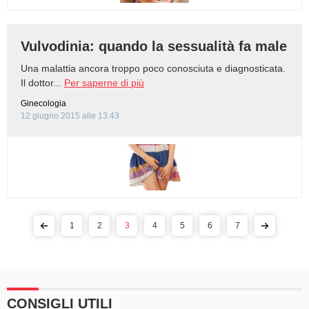
Vulvodinia: quando la sessualità fa male
Una malattia ancora troppo poco conosciuta e diagnosticata.
Il dottor...
Per saperne di più
Ginecologia
12 giugno 2015 alle 13:43
1
2
3
4
5
6
7
CONSIGLI UTILI