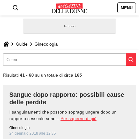
MENU
HOME
NEWS
Guide
Ginecologia
STILE
BIOGRAFIE
Risultati
41 - 60
su un totale di circa
165
DEFINIZIONI
Sangue dopo rapporto: possibili cause
delle perdite
GASTRONOMIA
I sanguinamenti che possono sopraggiungere dopo un
CAPELLI
rapporto sessuale sono...
Per saperne di più
Ginecologia
24 gennaio 2018 alle 12:35
SESSO