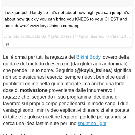
Tuck jumps!! Handy tip - it's not about how high you can jump, it's
about how quickly you can bring you KNEES to your CHEST and
back down✅ www.kaylaitsines.com/app
Una foto pubblicata da Kayla Itsines (@kayla_itsines) in data:
28 Gen 2017 alle ore 13:00 PST
Lei è ormai per tutti la ragazza del
Bikini Body
, ovvero della
guida e del metodo di esercizio (dai glutei agli addominali)
che prende il suo nome. Seguirla (
@kayla_itsines
) significa
non solo assicurarsi esercizi sempre nuovi, ben oltre quelli
pubblicati online nella guida ufficiale, ma anche una forte
dose di
motivazione
proveniente dalle innumerevoli
ragazze che, seguendo il suo programma, decidono di
lavorare sul proprio corpo per allenarsi in modo sano. I due
vantaggi sono i mini video esplicativi di esercizi alla portata
di tutte e le golose ricettine leggere, perfette per quando si
cerca una idea last minute per uno
spuntino light
.