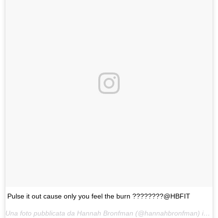
Pulse it out cause only you feel the burn ????????@HBFIT
Una foto pubblicata da Hannah Bronfman (@hannahbronfman) in data: