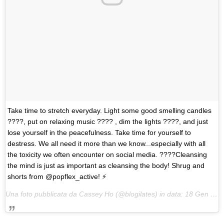
Take time to stretch everyday. Light some good smelling candles
????, put on relaxing music ???? , dim the lights ????, and just
lose yourself in the peacefulness. Take time for yourself to
destress. We all need it more than we know...especially with all
the toxicity we often encounter on social media. ????Cleansing
the mind is just as important as cleansing the body! Shrug and
shorts from @popflex_active! ⚡️
Una foto pubblicata da Cassey Ho (@blogilates) in data:
18 Gen 2017 alle ore 16:15 PST