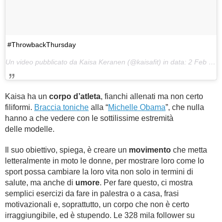
#ThrowbackThursday
Un video pubblicato da Kaisa Keranen (@kaisafit) in data:
2 Feb 2017 alle ore 06:36 PST
Kaisa ha un
corpo d’atleta
, fianchi allenati ma non certo
filiformi.
Braccia toniche
alla “
Michelle Obama
”, che nulla
hanno a che vedere con le sottilissime estremità
delle modelle.
Il suo obiettivo, spiega, è creare un
movimento
che metta
letteralmente in moto le donne, per mostrare loro come lo
sport possa cambiare la loro vita non solo in termini di
salute, ma anche di
umore
. Per fare questo, ci mostra
semplici esercizi da fare in palestra o a casa, frasi
motivazionali e, soprattutto, un corpo che non è certo
irraggiungibile, ed è stupendo. Le 328 mila follower su