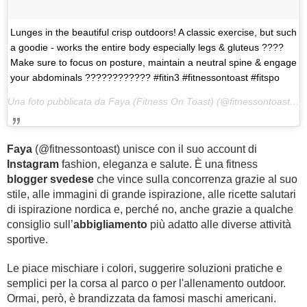
Lunges in the beautiful crisp outdoors! A classic exercise, but such
a goodie - works the entire body especially legs & gluteus ????
Make sure to focus on posture, maintain a neutral spine & engage
your abdominals ???????????? #fitin3 #fitnessontoast #fitspo
Una foto pubblicata da Faya (Fitness On Toast) (@fitnessontoast) in data:
Faya
(@fitnessontoast) unisce con il suo account di
Instagram
fashion, eleganza e salute. È una fitness
blogger svedese
che vince sulla concorrenza grazie al suo
stile, alle immagini di grande ispirazione, alle ricette salutari
di ispirazione nordica e, perché no, anche grazie a qualche
consiglio sull’
abbigliamento
più adatto alle diverse attività
sportive.
Le piace mischiare i colori, suggerire soluzioni pratiche e
semplici per la corsa al parco o per l'allenamento outdoor.
Ormai, però, è brandizzata da famosi maschi americani.