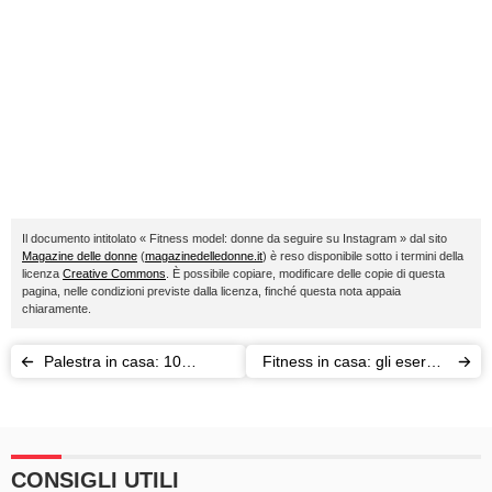
Il documento intitolato « Fitness model: donne da seguire su Instagram » dal sito
Magazine delle donne
(
magazinedelledonne.it
) è reso disponibile sotto i termini della
licenza
Creative Commons
. È possibile copiare, modificare delle copie di questa
pagina, nelle condizioni previste dalla licenza, finché questa nota appaia
chiaramente.
Palestra in casa: 10
Fitness in casa: gli esercizi
esercizi con attrezzi o
da fare da sole
senza
CONSIGLI UTILI