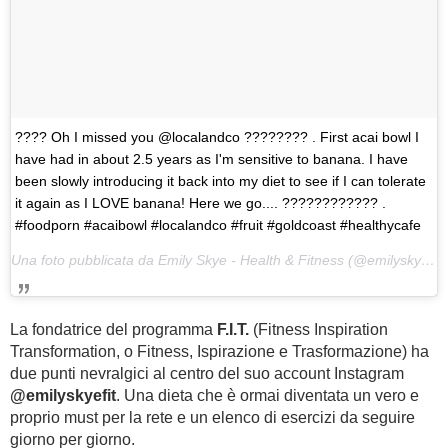
???? Oh I missed you @localandco ???????? . First acai bowl I
have had in about 2.5 years as I'm sensitive to banana. I have
been slowly introducing it back into my diet to see if I can tolerate
it again as I LOVE banana! Here we go.... ???????????? .
#foodporn #acaibowl #localandco #fruit #goldcoast #healthycafe
Una foto pubblicata da Emily Skye - Health & Fitness (@emilyskyefit) in data:
La fondatrice del programma
F.I.T.
(Fitness Inspiration
Transformation, o Fitness, Ispirazione e Trasformazione) ha
due punti nevralgici al centro del suo account Instagram
@emilyskyefit
. Una dieta che è ormai diventata un vero e
proprio must per la rete e un elenco di esercizi da seguire
giorno per giorno.