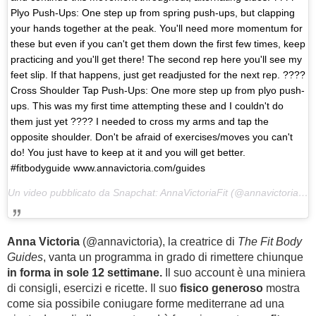
Plyo Push-Ups: One step up from spring push-ups, but clapping
your hands together at the peak. You'll need more momentum for
these but even if you can't get them down the first few times, keep
practicing and you'll get there! The second rep here you'll see my
feet slip. If that happens, just get readjusted for the next rep. ????
Cross Shoulder Tap Push-Ups: One more step up from plyo push-
ups. This was my first time attempting these and I couldn't do
them just yet ???? I needed to cross my arms and tap the
opposite shoulder. Don't be afraid of exercises/moves you can't
do! You just have to keep at it and you will get better.
#fitbodyguide www.annavictoria.com/guides
Un video pubblicato da Snapchat: AnnaVictoriaFit (@annavictoria) in data:
Anna Victoria
(@annavictoria), la creatrice di
The Fit Body
Guides
, vanta un programma in grado di rimettere chiunque
in forma in sole 12 settimane.
Il suo account è una miniera
di consigli, esercizi e ricette. Il suo
fisico generoso
mostra
come sia possibile coniugare forme mediterrane ad una