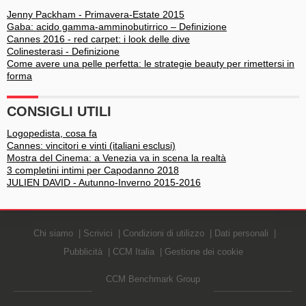
Jenny Packham - Primavera-Estate 2015
Gaba: acido gamma-amminobutirrico – Definizione
Cannes 2016 - red carpet: i look delle dive
Colinesterasi - Definizione
Come avere una pelle perfetta: le strategie beauty per rimettersi in
forma
CONSIGLI UTILI
Logopedista, cosa fa
Cannes: vincitori e vinti (italiani esclusi)
Mostra del Cinema: a Venezia va in scena la realtà
3 completini intimi per Capodanno 2018
JULIEN DAVID - Autunno-Inverno 2015-2016
Chi siamo
Scrivici
Condizioni di utilizzo
Dati personali
Pubblicità
CCM Italia
Gestione dei cookie
CCM Benchmark Group