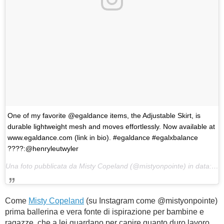
One of my favorite @egaldance items, the Adjustable Skirt, is
durable lightweight mesh and moves effortlessly. Now available at
www.egaldance.com (link in bio). #egaldance #egalxbalance
????:@henryleutwyler
Una foto pubblicata da Misty Copeland (@mistyonpointe) in data:
11 
Come
Misty Copeland
(su Instagram come @mistyonpointe)
prima ballerina e vera fonte di ispirazione per bambine e
ragazze, che a lei guardano per capire quanto duro lavoro