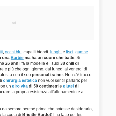
ti
,
occhi blu
, capelli biondi,
lunghi
e
lisci
,
gambe
a una
Barbie
ma ha un cuore che batte
. Si
 ha
26 anni
, fa la modella e i suoi
38 chili di
re e più che ogni giorno, dal lunedì al venerdì di
alestra con il suo
personal trainer
. Non c’è trucco
di
chirurgia estetica
non vuol sentir parlare: per
 con un
giro vita
di 50 centimetri
e
glutei
di
crare la propria esistenza all’allenamento e al
a da sempre perché prima che potesse desiderarlo,
 la copia di
Brigitte Bardot
) l’ha fatto per lei,