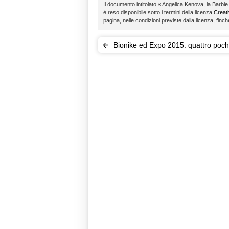
Il documento intitolato « Angelica Kenova, la Barbie
è reso disponibile sotto i termini della licenza
Creat
pagina, nelle condizioni previste dalla licenza, fin
Bionike ed Expo 2015: quattro poch
limited edition