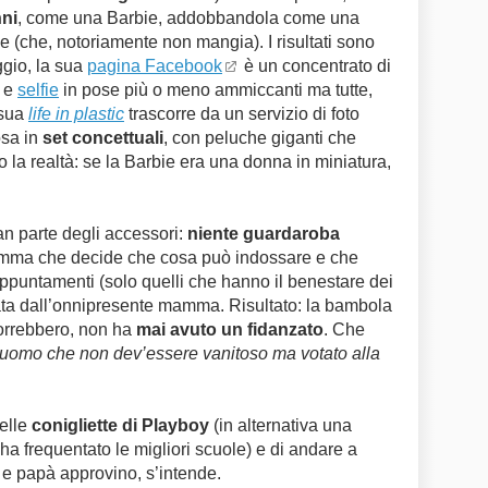
nni
, come una Barbie, addobbandola come una
 (che, notoriamente non mangia). I risultati sono
ggio, la sua
pagina Facebook
è un concentrato di
i e
selfie
in pose più o meno ammiccanti ma tutte,
 sua
life in plastic
trascorre da un servizio di foto
osa in
set concettuali
, con peluche giganti che
o la realtà: se la Barbie era una donna in miniatura,
n parte degli accessori:
niente guardaroba
amma che decide che cosa può indossare e che
ppuntamenti (solo quelli che hanno il benestare dei
ata dall’onnipresente mamma. Risultato: la bambola
vorrebbero, non ha
mai avuto un fidanzato
. Che
 uomo che non dev’essere vanitoso ma votato alla
elle
conigliette di Playboy
(in alternativa una
ha frequentato le migliori scuole) e di andare a
e papà approvino, s’intende.