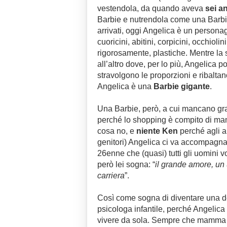
vestendola, da quando aveva
sei a
Barbie e nutrendola come una Barbie
arrivati, oggi Angelica è un persona
cuoricini, abitini, corpicini, occhiolin
rigorosamente, plastiche. Mentre la
all’altro dove, per lo più, Angelica p
stravolgono le proporzioni e ribaltan
Angelica è una
Barbie gigante
.
Una Barbie, però, a cui mancano gra
perché lo shopping è compito di m
cosa no, e
niente Ken
perché agli a
genitori) Angelica ci va accompagn
26enne che (quasi) tutti gli uomini 
però lei sogna: “
il grande amore, un
carriera
”.
Così come sogna di diventare una d
psicologa infantile, perché Angelica 
vivere da sola. Sempre che mamma 