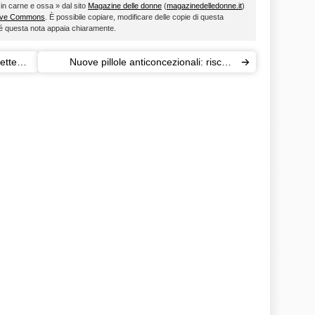
 in carne e ossa » dal sito
Magazine delle donne
(
magazinedelledonne.it
)
ive Commons
. È possibile copiare, modificare delle copie di questa
ché questa nota appaia chiaramente.
ette
Nuove pillole anticoncezionali: rischio
trombosi