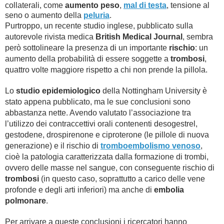
collaterali, come
aumento peso
,
mal di testa
, tensione al
seno o aumento della
peluria
.
Purtroppo, un recente studio inglese, pubblicato sulla
autorevole rivista medica
British Medical Journal
, sembra
però sottolineare la presenza di un importante
rischio
: un
aumento della probabilità di essere soggette a
trombosi
,
quattro volte maggiore rispetto a chi non prende la pillola.
Lo
studio epidemiologico
della Nottingham University è
stato appena pubblicato, ma le sue conclusioni sono
abbastanza nette. Avendo valutato l’associazione tra
l’utilizzo dei contraccettivi orali contenenti desogestrel,
gestodene, drospirenone e ciproterone (le pillole di nuova
generazione) e il rischio di
tromboembolismo venoso
,
cioè la patologia caratterizzata dalla formazione di trombi,
ovvero delle masse nel sangue, con conseguente rischio di
trombosi
(in questo caso, soprattutto a carico delle vene
profonde e degli arti inferiori) ma anche di
embolia
polmonare
.
Per arrivare a queste conclusioni i ricercatori hanno