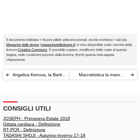
Il documento intitolato « Nuove pillole anticoncezionali: rischio trombosi » dal sito
Magazine delle donne
(
magazinedelledonne.it
) è reso disponibile sotto i termini della
licenza
Creative Commons
. È possibile copiare, modificare delle copie di questa
pagina, nelle condizioni previste dalla licenza, finché questa nota appaia
chiaramente.
Angelica Kenova, la Barbie
Macrobiotica la mamma,
in carne e ossa
carnivoro il papà: il menù lo
decide il giudice
CONSIGLI UTILI
JOSEPH - Primavera-Estate 2018
Gittata cardiaca - Definizione
RT-PCR - Definizione
TADASHI SHOJI - Autunno-Inverno 17-18