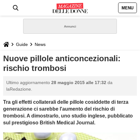
MENU
HOME
NEWS
Guide
News
STILE
Nuove pillole anticoncezionali:
rischio trombosi
BIOGRAFIE
Ultimo aggiornamento
28 maggio 2015 alle 17:32
da
DEFINIZIONI
laRedazione.
Tra gli effetti collaterali delle pillole cosiddette di terza
GASTRONOMIA
generazione ci sarebbe l'aumento del rischio di
trombosi. A dimostrarlo, uno studio inglese, pubblicato
CAPELLI
sul prestigioso British Medical Journal.
SESSO