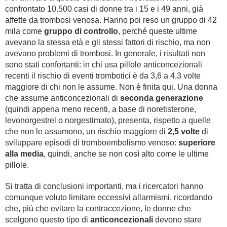
confrontato 10.500 casi di donne tra i 15 e i 49 anni, già
affette da trombosi venosa. Hanno poi reso un gruppo di 42
mila come
gruppo di controllo
, perché queste ultime
avevano la stessa età e gli stessi fattori di rischio, ma non
avevano problemi di trombosi. In generale, i risultati non
sono stati confortanti: in chi usa pillole anticoncezionali
recenti il rischio di eventi trombotici è da 3,6 a 4,3 volte
maggiore di chi non le assume. Non è finita qui. Una donna
che assume anticoncezionali di
seconda generazione
(quindi appena meno recenti, a base di noretisterone,
levonorgestrel o norgestimato), presenta, rispetto a quelle
che non le assumono, un rischio maggiore di
2,5 volte
di
sviluppare episodi di tromboembolismo venoso:
superiore
alla media
, quindi, anche se non così alto come le ultime
pillole.
Si tratta di conclusioni importanti, ma i ricercatori hanno
comunque voluto limitare eccessivi allarmismi, ricordando
che, più che evitare la contraccezione, le donne che
scelgono questo tipo di
anticoncezionali
devono stare