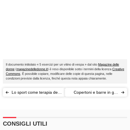
Il documento intitolato « 5 esercizi per un vitino di vespa » dal sito
Magazine delle
donne
(
magazinedelledonne.it
) è reso disponibile sotto i termini della licenza
Creative
Commons
. È possibile copiare, modificare delle copie di questa pagina, nelle
condizioni previste dalla licenza, finché questa nota appaia chiaramente.
Lo sport come terapia del
Copertoni e barre in gel:
corpo e della mente
ecco il fitness del futuro
CONSIGLI UTILI