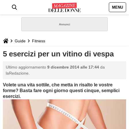
MENU
HOME
NEWS
Guide
Fitness
STILE
5 esercizi per un vitino di vespa
BIOGRAFIE
Ultimo aggiornamento
9 dicembre 2014 alle 17:44
da
laRedazione.
DEFINIZIONI
Volete una vita sottile, che metta in risalto le vostre
forme? Basta fare ogni giorno questi cinque, semplici
GASTRONOMIA
esercizi.
CAPELLI
SESSO