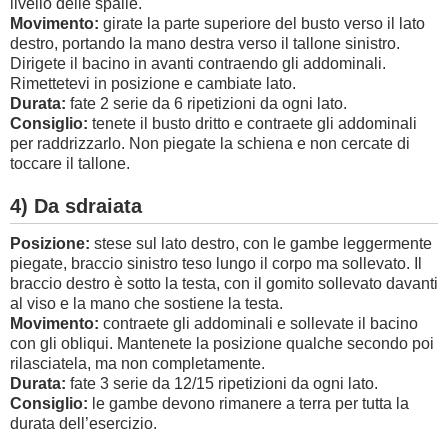
livello delle spalle.
Movimento:
girate la parte superiore del busto verso il lato
destro, portando la mano destra verso il tallone sinistro.
Dirigete il bacino in avanti contraendo gli addominali.
Rimettetevi in posizione e cambiate lato.
Durata:
fate 2 serie da 6 ripetizioni da ogni lato.
Consiglio:
tenete il busto dritto e contraete gli addominali
per raddrizzarlo. Non piegate la schiena e non cercate di
toccare il tallone.
4) Da sdraiata
Posizione:
stese sul lato destro, con le gambe leggermente
piegate, braccio sinistro teso lungo il corpo ma sollevato. Il
braccio destro è sotto la testa, con il gomito sollevato davanti
al viso e la mano che sostiene la testa.
Movimento:
contraete gli addominali e sollevate il bacino
con gli obliqui. Mantenete la posizione qualche secondo poi
rilasciatela, ma non completamente.
Durata:
fate 3 serie da 12/15 ripetizioni da ogni lato.
Consiglio:
le gambe devono rimanere a terra per tutta la
durata dell’esercizio.