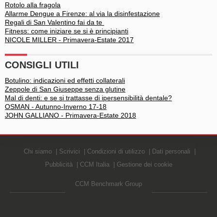
Rotolo alla fragola
Allarme Dengue a Firenze: al via la disinfestazione
Regali di San Valentino fai da te
Fitness: come iniziare se si è principianti
NICOLE MILLER - Primavera-Estate 2017
CONSIGLI UTILI
Botulino: indicazioni ed effetti collaterali
Zeppole di San Giuseppe senza glutine
Mal di denti: e se si trattasse di ipersensibilità dentale?
OSMAN - Autunno-Inverno 17-18
JOHN GALLIANO - Primavera-Estate 2018
Chi siamo
Scrivici
Condizioni di utilizzo
Dati personali
Pubblicità
CCM Italia
Gestione dei cookie
CCM Benchmark Group