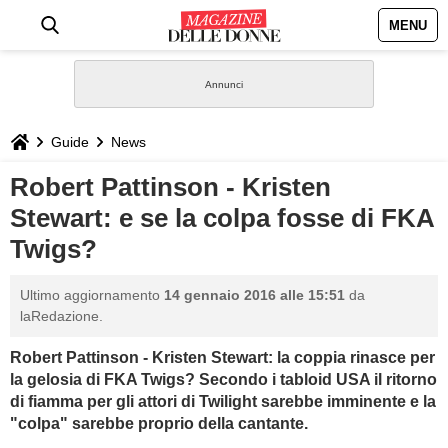
MENU
HOME
NEWS
Guide
News
STILE
Robert Pattinson - Kristen
Stewart: e se la colpa fosse di FKA
BIOGRAFIE
Twigs?
DEFINIZIONI
Ultimo aggiornamento
14 gennaio 2016 alle 15:51
da
laRedazione.
GASTRONOMIA
Robert Pattinson - Kristen Stewart: la coppia rinasce per
la gelosia di FKA Twigs? Secondo i tabloid USA il ritorno
CAPELLI
di fiamma per gli attori di Twilight sarebbe imminente e la
"colpa" sarebbe proprio della cantante.
SESSO