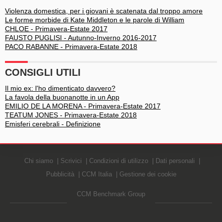
Violenza domestica, per i giovani è scatenata dal troppo amore
Le forme morbide di Kate Middleton e le parole di William
CHLOE - Primavera-Estate 2017
FAUSTO PUGLISI - Autunno-Inverno 2016-2017
PACO RABANNE - Primavera-Estate 2018
CONSIGLI UTILI
Il mio ex: l'ho dimenticato davvero?
La favola della buonanotte in un App
EMILIO DE LA MORENA - Primavera-Estate 2017
TEATUM JONES - Primavera-Estate 2018
Emisferi cerebrali - Definizione
Chi siamo
Scrivici
Condizioni di utilizzo
Dati personali
Pubblicità
CCM Italia
Gestione dei cookie
CCM Benchmark Group