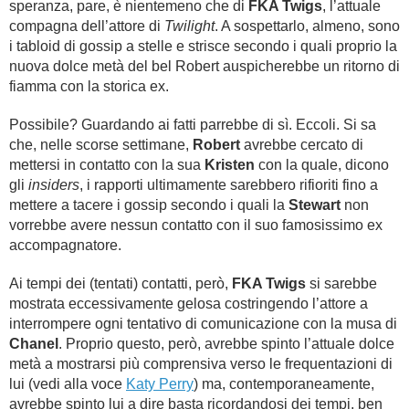
speranza, pare, è nientemeno che di
FKA Twigs
, l’attuale
compagna dell’attore di
Twilight
. A sospettarlo, almeno, sono
i tabloid di gossip a stelle e strisce secondo i quali proprio la
nuova dolce metà del bel Robert auspicherebbe un ritorno di
fiamma con la storica ex.
Possibile? Guardando ai fatti parrebbe di sì. Eccoli. Si sa
che, nelle scorse settimane,
Robert
avrebbe cercato di
mettersi in contatto con la sua
Kristen
con la quale, dicono
gli
insiders
, i rapporti ultimamente sarebbero rifioriti fino a
mettere a tacere i gossip secondo i quali la
Stewart
non
vorrebbe avere nessun contatto con il suo famosissimo ex
accompagnatore.
Ai tempi dei (tentati) contatti, però,
FKA Twigs
si sarebbe
mostrata eccessivamente gelosa costringendo l’attore a
interrompere ogni tentativo di comunicazione con la musa di
Chanel
. Proprio questo, però, avrebbe spinto l’attuale dolce
metà a mostrarsi più comprensiva verso le frequentazioni di
lui (vedi alla voce
Katy Perry
) ma, contemporaneamente,
avrebbe spinto lui a dire basta ricordandosi dei tempi, ben