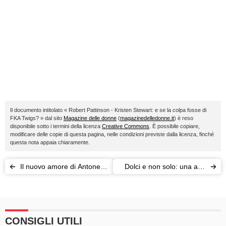
Il documento intitolato « Robert Pattinson - Kristen Stewart: e se la colpa fosse di
FKA Twigs? » dal sito
Magazine delle donne
(
magazinedelledonne.it
) è reso
disponibile sotto i termini della licenza
Creative Commons
. È possibile copiare,
modificare delle copie di questa pagina, nelle condizioni previste dalla licenza, finché
questa nota appaia chiaramente.
Il nuovo amore di Antonella
Dolci e non solo: una app
Clerici: Adolfo Panfili è il
dice quanto zucchero
prescelto?
serve
CONSIGLI UTILI