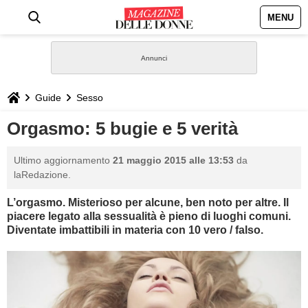
MENU
HOME
NEWS
Guide
Sesso
STILE
Orgasmo: 5 bugie e 5 verità
BIOGRAFIE
Ultimo aggiornamento
21 maggio 2015 alle 13:53
da
laRedazione.
DEFINIZIONI
L’orgasmo. Misterioso per alcune, ben noto per altre. Il
piacere legato alla sessualità è pieno di luoghi comuni.
GASTRONOMIA
Diventate imbattibili in materia con 10 vero / falso.
CAPELLI
SESSO