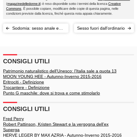
(
magazinedelledonne.it
) è reso disponibile sotto i termini della licenza
Creative
Commons
. È possibile copiare, modificare delle copie di questa pagina, nelle
condizioni previste dalla licenza, finché questa nota appaia chiaramente.
Sodomia: sesso anale e
Sesso fuori dall'ordinario
consigli
CONSIGLI UTILI
Patrimonio naturalistico dell'Unesco: l'Italia sale a quota 13
MOON YOUNG HEE - Autunno-Inverno 2015-2016
Eritrociti - Definizione
Trocantere - Definizione
Punto G maschile: dove si trova e come stimolarlo
CONSIGLI UTILI
Fred Perry
Robert Pattinson, Kristen Stewart e la vergogna dell’ex
Superga
HERVE LEGER BY MAX AZRIA - Autunno-Inverno 2015-2016