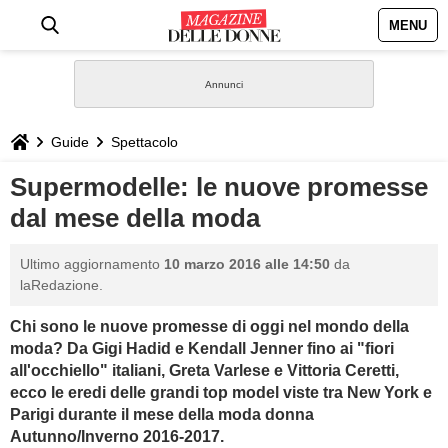
MENU
HOME
NEWS
Guide
Spettacolo
STILE
Supermodelle: le nuove promesse
dal mese della moda
BIOGRAFIE
Ultimo aggiornamento
10 marzo 2016 alle 14:50
da
DEFINIZIONI
laRedazione.
Chi sono le nuove promesse di oggi nel mondo della
GASTRONOMIA
moda? Da Gigi Hadid e Kendall Jenner fino ai "fiori
all'occhiello" italiani, Greta Varlese e Vittoria Ceretti,
CAPELLI
ecco le eredi delle grandi top model viste tra New York e
Parigi durante il mese della moda donna
SESSO
Autunno/Inverno 2016-2017.