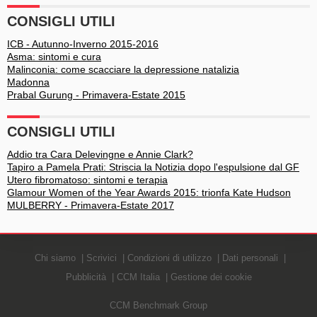
CONSIGLI UTILI
ICB - Autunno-Inverno 2015-2016
Asma: sintomi e cura
Malinconia: come scacciare la depressione natalizia
Madonna
Prabal Gurung - Primavera-Estate 2015
CONSIGLI UTILI
Addio tra Cara Delevingne e Annie Clark?
Tapiro a Pamela Prati: Striscia la Notizia dopo l'espulsione dal GF
Utero fibromatoso: sintomi e terapia
Glamour Women of the Year Awards 2015: trionfa Kate Hudson
MULBERRY - Primavera-Estate 2017
Chi siamo
Scrivici
Condizioni di utilizzo
Dati personali
Pubblicità
CCM Italia
Gestione dei cookie
CCM Benchmark Group