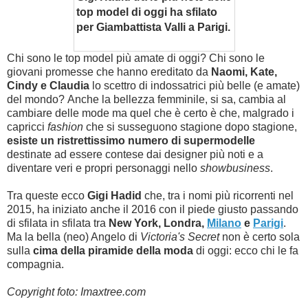
top model di oggi ha sfilato
per Giambattista Valli a Parigi.
Chi sono le top model più amate di oggi? Chi sono le
giovani promesse che hanno ereditato da
Naomi, Kate,
Cindy e Claudia
lo scettro di indossatrici più belle (e amate)
del mondo? Anche la bellezza femminile, si sa, cambia al
cambiare delle mode ma quel che è certo è che, malgrado i
capricci
fashion
che si susseguono stagione dopo stagione,
esiste un ristrettissimo numero di supermodelle
destinate ad essere contese dai designer più noti e a
diventare veri e propri personaggi nello
showbusiness
.
Tra queste ecco
Gigi Hadid
che, tra i nomi più ricorrenti nel
2015, ha iniziato anche il 2016 con il piede giusto passando
di sfilata in sfilata tra
New York, Londra,
Milano
e
Parigi
.
Ma la bella (neo) Angelo di
Victoria's Secret
non è certo sola
sulla
cima della piramide della moda
di oggi: ecco chi le fa
compagnia.
Copyright foto: Imaxtree.com