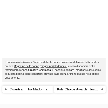
Il documento intitolato « Supermodelle: le nuove promesse dal mese della moda »
dal sito
Magazine delle donne
(
magazinedelledonne.it
) è reso disponibile sotto i
termini della licenza
Creative Commons
. È possibile copiare, modificare delle copie
di questa pagina, nelle condizioni previste dalla licenza, finché questa nota appaia
chiaramente.
Quanti anni ha Madonna? I
Kids Choice Awards: Justin
miti non hanno età
Bieber e Ariana Grande
stelle del 2016