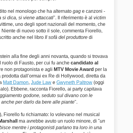
dito nel monologo che ha alternato
gag
e canzoni -
si dica, si viene attaccati
". Il riferimento è al
victim
 vittime, uno degli sport nazionali del momento, che
i. Niente di nuovo sotto il sole, commenta Fiorello,
critto anche nel libro
Il sofà del produttore
di
stein alla fine degli anni novanta, quando si trovava
l ruolo di Fausto, per cui fu anche
candidato al
re non protagonista e agli
MTV Movie Award
per la
a prodotta dall’ormai ex Re di Hollywood, diretta da
da
Matt Damon
,
Jude Law
e
Gwyneth Paltrow
(oggi
alo). Ebbene, racconta Fiorello, ai party capitava
eggiamento godone, seduto sul divano con le
nche per darlo da bere alle piante
".
99), Fiorello fu richiamato: lo volevano nel musical
Marshall
ma avrebbe avuto un ruolo minore, di "
un
bisce mentre i protagonisti parlano tra loro in una