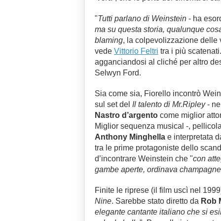
"
Tutti parlano di Weinstein
- ha esor
ma su questa storia, qualunque cosa 
blaming
, la colpevolizzazione delle
vede
Vittorio Feltri
tra i più scatenat
agganciandosi al cliché per altro des
Selwyn Ford.
Sia come sia, Fiorello incontrò Wein
sul set del
Il talento di Mr.Ripley
- ne
Nastro d’argento
come miglior atto
Miglior sequenza musical -, pellicol
Anthony Minghella
e interpretata 
tra le prime protagoniste dello scand
d’incontrare Weinstein che "
con att
gambe aperte, ordinava champagne a
Finite le riprese (il film uscì nel 19
Nine
. Sarebbe stato diretto da
Rob 
elegante cantante italiano che si esi