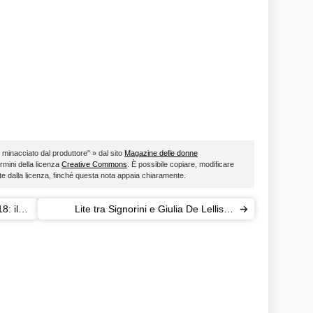
o minacciato dal produttore" » dal sito
Magazine delle donne
ermini della licenza
Creative Commons
. È possibile copiare, modificare
ste dalla licenza, finché questa nota appaia chiaramente.
8: il
Lite tra Signorini e Giulia De Lellis: il
putiferio al GF Vip