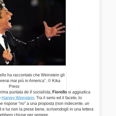
rello ha raccontato che Weinstein gli
orerai mai più in America". © Kika
Press
 prima puntata de
Il socialista
,
Fiorello
si aggiudica
o
Harvey Weinstein
. Tra il serio ed il faceto, lo
e rispose “
no
” a una proposta (non indecente, un
 e lui non la prese bene, scrivendogli in una lettera
arebbero chiuse per sempre.