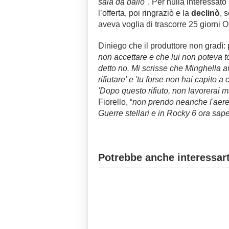
sala da ballo
". Per nulla interessato
l’offerta, poi ringraziò e la
declinò
, 
aveva voglia di trascorre 25 giorni 
Diniego che il produttore non gradì:
non accettare e che lui non poteva 
detto no. Mi scrisse che Minghella a
rifiutare' e 'tu forse non hai capito a
'Dopo questo rifiuto, non lavorerai m
Fiorello, “
non prendo neanche l'aereo
Guerre stellari e in Rocky 6 ora sap
Potrebbe anche interessart