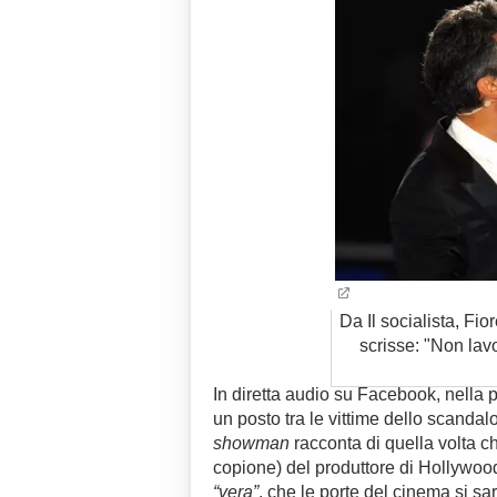
Da Il socialista, Fio
scrisse: "Non lav
In diretta audio su Facebook, nella
un posto tra le vittime dello scandal
showman
racconta di quella volta ch
copione) del produttore di Hollywood
“vera”
, che le porte del cinema si s