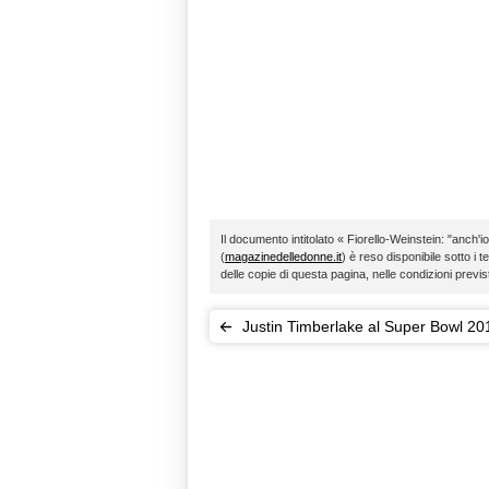
Il documento intitolato « Fiorello-Weinstein: "anch'i
(
magazinedelledonne.it
) è reso disponibile sotto i t
delle copie di questa pagina, nelle condizioni previ
Justin Timberlake al Super Bowl 201
ritorno dopo il Nipplegate