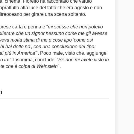
 al cinema, Fiorello ha raccontato che valutò
soprattutto alla luce del fatto che era agosto e non
Oltreoceano per girare una scena soltanto.
 prese carta e penna e “
mi scrisse che non potevo
tollerare che un signor nessuno come me gli avesse
veva molta stima di me e cose tipo 'come osi
 chi hai detto no', con una conclusione del tipo:
ai più in America'
". Poco male, visto che, aggiunge
 io!”
. Insomma, conclude, “
Se non mi avete visto in
ete che è colpa di Weinstein
".
i