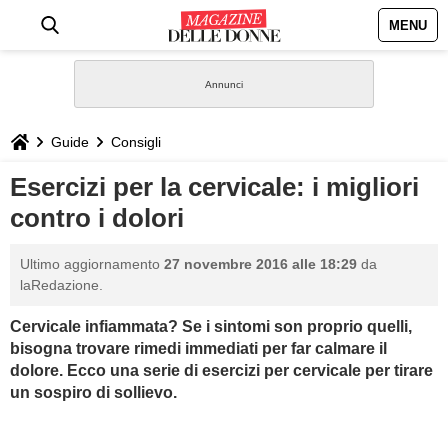
MENU
HOME
NEWS
Guide
Consigli
STILE
Esercizi per la cervicale: i migliori
contro i dolori
BIOGRAFIE
Ultimo aggiornamento
27 novembre 2016 alle 18:29
da
DEFINIZIONI
laRedazione.
Cervicale infiammata? Se i sintomi son proprio quelli,
GASTRONOMIA
bisogna trovare rimedi immediati per far calmare il
dolore. Ecco una serie di esercizi per cervicale per tirare
CAPELLI
un sospiro di sollievo.
SESSO