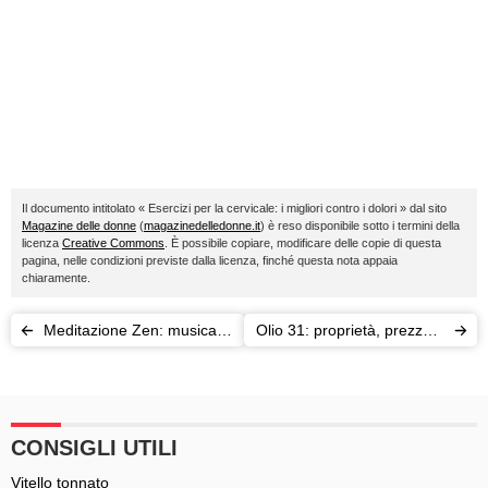
Il documento intitolato « Esercizi per la cervicale: i migliori contro i dolori » dal sito
Magazine delle donne
(
magazinedelledonne.it
) è reso disponibile sotto i termini della
licenza
Creative Commons
. È possibile copiare, modificare delle copie di questa
pagina, nelle condizioni previste dalla licenza, finché questa nota appaia
chiaramente.
Meditazione Zen: musica e
Olio 31: proprietà, prezzo e
tecniche da scegliere
usi
CONSIGLI UTILI
Vitello tonnato