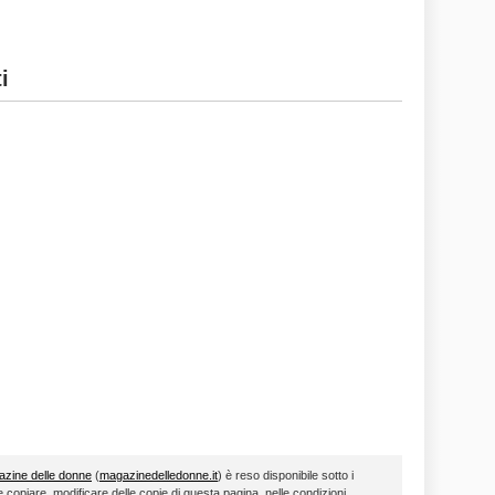
i
zine delle donne
(
magazinedelledonne.it
) è reso disponibile sotto i
le copiare, modificare delle copie di questa pagina, nelle condizioni