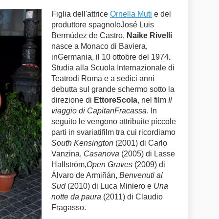
Figlia dell'attrice
Ornella Muti
e del
produttore spagnoloJosé Luis
Bermúdez de Castro,
Naike Rivelli
nasce a Monaco di Baviera,
inGermania, il 10 ottobre del 1974
.
Studia alla Scuola Internazionale di
Teatrodi Roma e a sedici anni
debutta sul grande schermo sotto la
direzione di
EttoreScola
, nel film
Il
viaggio di CapitanFracassa
. In
seguito le vengono attribuite piccole
parti in svariatifilm tra cui ricordiamo
South Kensington
(2001) di Carlo
Vanzina,
Casanova
(2005) di Lasse
Hallström
,Open Graves
(2009) di
Álvaro de Armiñán,
Benvenuti al
Sud
(2010) di Luca Miniero e
Una
notte da paura
(2011) di Claudio
Fragasso.