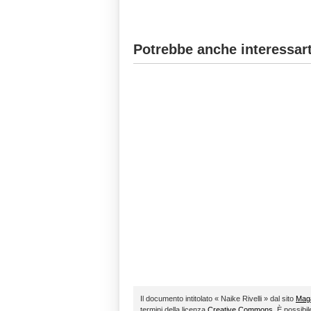
Potrebbe anche interessart
Il documento intitolato « Naike Rivelli » dal sito
Maga
termini della licenza
Creative Commons
. È possibi