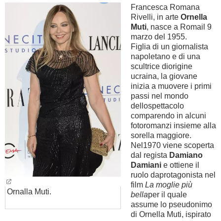
Francesca Romana
Rivelli, in arte
Ornella
BAMBINO
Muti
, nasce a Romail 9
marzo del 1955.
DIETA
Figlia di un giornalista
napoletano e di una
scultrice diorigine
GUIDE
ucraina, la giovane
inizia a muovere i primi
FORUM
passi nel mondo
dellospettacolo
comparendo in alcuni
fotoromanzi insieme alla
sorella maggiore.
Nel1970 viene scoperta
dal regista
Damiano
Damiani
e ottiene il
ruolo daprotagonista nel
film
La moglie più
Ornalla Muti.
bella
per il quale
assume lo pseudonimo
di Ornella Muti, ispirato