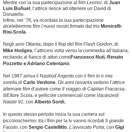
Mentre con la sua partecipazione al film
Leonor
, di
Juan
Luis Buñuel
, l’attrice riesce ad ottenere un David di
Donatello.
Infine, nel ’78, va ricordata la sua partecipazione
alceleberrimo film
I nuovi mostri
,firmato dal trio
Monicelli-
Risi-Scola
.
Negli anni Ottanta, dopo il flop del film
Flash Gordon
, di
Mike Hodges
, l’attricesi volta verso la commedia all’italiana,
recitando al fianco di attori come
Francesco Nuti, Renato
Pozzetto e Adriano Celentano
.
Nel 1987 arriva il Nastrod’Argento con il film
Io e mia
sorella
,di
Carlo Verdone
. Gli anni novanta vedono l’attrice
alternare film d’autore come
Il viaggio di Capitan Fracassa
,
diEttore Scola, e pellicole commerciali come
Vacanzedi
Natale 91
, con
Alberto Sordi.
In questo stesso periodo
inizia la sua carriera sul
piccoloschermo: tra i film per la tv vanno ricordati Il
grande
Fausto
, con
Sergio Castellitto
,
L’avvocato Porta
, con
Gigi