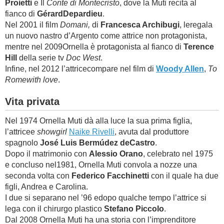
Proietti
e Il
Conte di Montecristo
, dove la Muti recita al
fianco di
GérardDepardieu
.
Nel 2001 il film
Domani,
di
Francesca Archibugi
, leregala
un nuovo nastro d’Argento come attrice non protagonista,
mentre nel 2009Ornella è protagonista al fianco di
Terence
Hill
della serie tv
Doc West
.
Infine, n
el 2012 l’attricecompare nel film di
Woody Allen
,
To
Romewith love
.
Vita privata
Nel 1974 Ornella Muti dà alla luce la sua prima figlia,
l’attricee
showgirl
Naike Rivelli
, avuta dal produttore
spagnolo
José Luis Bermúdez deCastro
.
Dopo il matrimonio con
Alessio Orano
, celebrato nel 1975
e concluso nel1981, Ornella Muti convola a nozze una
seconda volta con
Federico Facchinetti
con il quale ha due
figli, Andrea e Carolina.
I due si separano nel ’96 edopo qualche tempo l’attrice si
lega con il chirurgo plastico
Stefano Piccolo
.
Dal 2008 Ornella Muti ha una storia con l’imprenditore