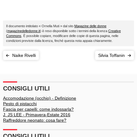
Il documento intitolato « Ornella Muti » dal sito
Magazine delle donne
(
magazinedelledonne.it
) è reso disponibile sotto i termini della licenza
Creative
Commons
. È possibile copiare, modificare delle copie di questa pagina, nelle
condizioni previste dalla licenza, finché questa nota appaia chiaramente.
Naike Rivelli
Silvia Toffanin
CONSIGLI UTILI
Accomodazione (occhio) - Definizione
Pesto di pistacchi
Fascia per capelli: come indossarla?
J. JS LEE - Primavera-Estate 2016
Raffreddore neonato: cosa fare?
CONSIGLI UTILI