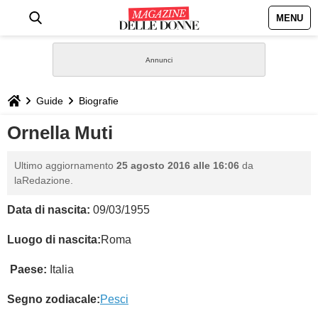
MENU
HOME
NEWS
Guide
Biografie
STILE
Ornella Muti
BIOGRAFIE
Ultimo aggiornamento
25 agosto 2016 alle 16:06
da
laRedazione.
DEFINIZIONI
Data di nascita:
09/03/1955
GASTRONOMIA
Luogo di nascita:
Roma
Paese:
Italia
CAPELLI
Segno zodiacale:
Pesci
SESSO