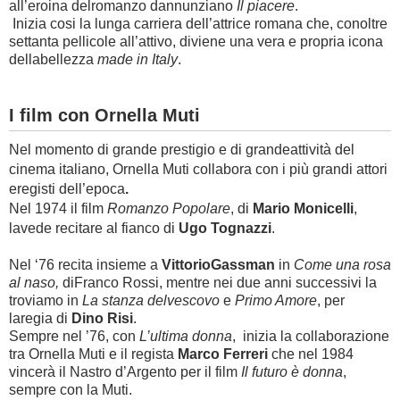
all’eroina delromanzo dannunziano
Il piacere
.
Inizia cosi la lunga carriera dell’attrice romana che, conoltre
settanta pellicole all’attivo, diviene una vera e propria icona
dellabellezza
made in Italy
.
I film con Ornella Muti
Nel momento di grande prestigio e di grandeattività del
cinema italiano, Ornella Muti collabora con i più grandi attori
eregisti dell’epoca
.
Nel 1974 il film
Romanzo Popolare
, di
Mario Monicelli
,
lavede recitare al fianco di
Ugo Tognazzi
.
Nel ‘76 recita insieme a
VittorioGassman
in
Come una rosa
al naso,
diFranco Rossi, mentre nei due anni successivi la
troviamo in
La stanza delvescovo
e
Primo Amore
, per
laregia di
Dino Risi
.
Sempre nel ’76, con
L’ultima donna
, inizia la collaborazione
tra Ornella Muti e il regista
Marco Ferreri
che nel 1984
vincerà il Nastro d’Argento per il film
Il futuro è donna
,
sempre con la Muti.