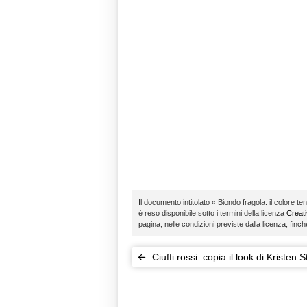
Il documento intitolato « Biondo fragola: il colore t
è reso disponibile sotto i termini della licenza
Creat
pagina, nelle condizioni previste dalla licenza, fin
Ciuffi rossi: copia il look di Kristen 