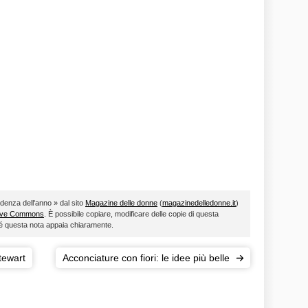
endenza dell'anno » dal sito
Magazine delle donne
(
magazinedelledonne.it
)
ive Commons
. È possibile copiare, modificare delle copie di questa
ché questa nota appaia chiaramente.
Stewart
Acconciature con fiori: le idee più belle