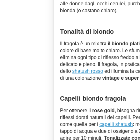
alle donne dagli occhi cerulei, purc
bionda (o castano chiaro).
Tonalità di biondo
Il fragola è un mix
tra il biondo plat
colore di base molto chiaro. Le sfum
elimina ogni tipo di riflesso freddo 
delicato e pieno. Il fragola, in pratic
dello
shatush rosso
ed illumina la ca
di una colorazione
vintage e super 
Capelli biondo fragola
Per ottenere il
rose gold
, bisogna ri
riflessi dorati naturali dei capelli. 
come quella per i
capelli shatush
: m
tappo di acqua e due di ossigeno a 2
agire per 10 minuti.
Tonalizzate con