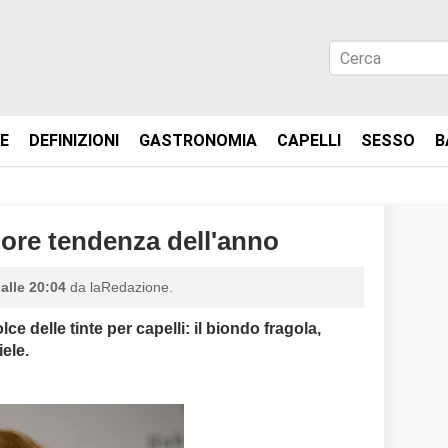
IE
DEFINIZIONI
GASTRONOMIA
CAPELLI
SESSO
B
lore tendenza dell'anno
alle 20:04
da laRedazione.
lce delle tinte per capelli: il biondo fragola,
iele.