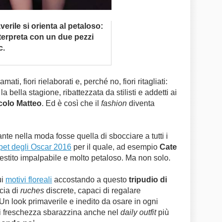
rile si orienta al petaloso:
nterpreta con un due pezzi
c.
camati, fiori rielaborati e, perché no, fiori ritagliati:
la bella stagione, ribattezzata da stilisti e addetti ai
colo Matteo
. Ed è così che il
fashion
diventa
te nella moda fosse quella di sbocciare a tutti i
pet degli Oscar 2016
per il quale, ad esempio
Cate
vestito impalpabile e molto petaloso. Ma non solo.
ui
motivi floreali
accostando a questo
tripudio di
cia di
ruches
discrete, capaci di regalare
 Un look primaverile e inedito da osare in ogni
di freschezza sbarazzina anche nel
daily outfit
più