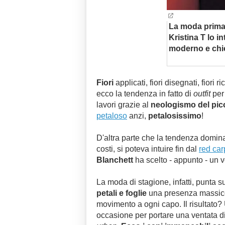
La moda primave
Kristina T lo i
moderno e chi
Fiori
applicati, fiori disegnati, fiori ri
ecco la tendenza in fatto di
outfit
per 
lavori grazie al
neologismo del pic
petaloso
anzi,
petalosissimo
!
D'altra parte che la tendenza dominan
costi, si poteva intuire fin dal
red car
Blanchett
ha scelto - appunto - un 
La moda di stagione, infatti, punta s
petali e foglie
una presenza massic
movimento a ogni capo. Il risultato?
occasione per portare una ventata 