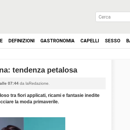
IE
DEFINIZIONI
GASTRONOMIA
CAPELLI
SESSO
B
a: tendenza petalosa
alle 07:44
da laRedazione.
oso tra fiori applicati, ricami e fantasie inedite
occiare la moda primaverile.