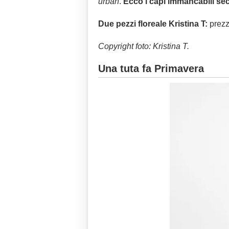
urban
.
Ecco i capi immancabili se
Due pezzi floreale Kristina T:
prezz
Copyright foto: Kristina T.
Una tuta fa Primavera