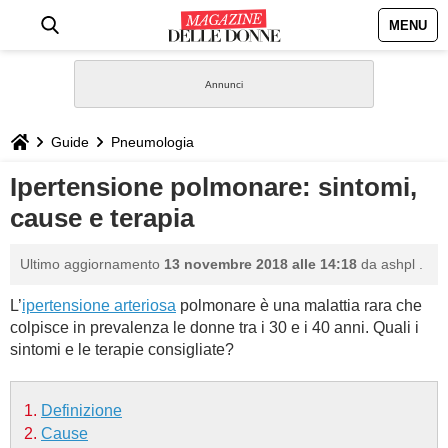
MENU
HOME
NEWS
Guide
Pneumologia
STILE
Ipertensione polmonare: sintomi,
cause e terapia
BIOGRAFIE
Ultimo aggiornamento
13 novembre 2018 alle 14:18
da
ashpl
.
DEFINIZIONI
L’
ipertensione arteriosa
polmonare è una malattia rara che
colpisce in prevalenza le donne tra i 30 e i 40 anni. Quali i
GASTRONOMIA
sintomi e le terapie consigliate?
CAPELLI
Definizione
SESSO
Cause