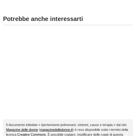
Potrebbe anche interessarti
Il documento intitolato « Ipertensione polmonare: sintomi, cause e terapia » dal sito
Magazine delle donne
(
magazinedelledonne.it
) è reso disponibile sotto i termini della
licenza
Creative Commons
. È possibile copiare, modificare delle copie di questa