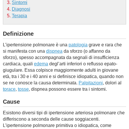
Sintomi
Diagnosi
BAMBINO
Terapia
DIETA
Definizione
GUIDE
L’ipertensione polmonare è una
patologia
grave e rara che
si manifesta con una
dispnea
da sforzo (o affanno da
FORUM
sforzo), spesso accompagnata da segnali di insufficienza
cardiaca, quali
edema
degl’arti inferiori o reflusso epato-
giugulare. Essa colpisce maggiormente adulti in giovane
età, tra i 30 e i 40 anni e si definisce idiopatica, quando non
se ne conosce la causa determinata.
Palpitazioni
, dolori al
torace
,
tosse
, dispnea possono essere tra i sintomi.
Cause
Esistono diversi tipi di ipertensione arteriosa polmonare che
differiscono a seconda delle cause soggiacenti.
L’ipertensione polmonare primitiva o idiopatica, come