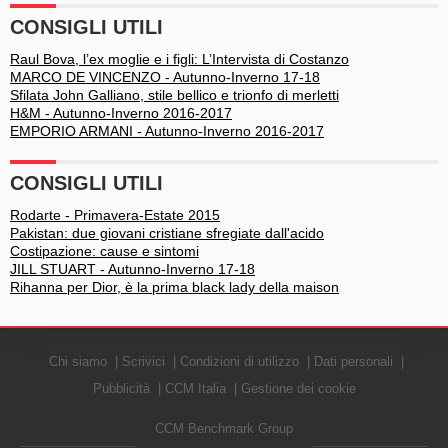
CONSIGLI UTILI
Raul Bova, l’ex moglie e i figli: L’Intervista di Costanzo
MARCO DE VINCENZO - Autunno-Inverno 17-18
Sfilata John Galliano, stile bellico e trionfo di merletti
H&M - Autunno-Inverno 2016-2017
EMPORIO ARMANI - Autunno-Inverno 2016-2017
CONSIGLI UTILI
Rodarte - Primavera-Estate 2015
Pakistan: due giovani cristiane sfregiate dall'acido
Costipazione: cause e sintomi
JILL STUART - Autunno-Inverno 17-18
Rihanna per Dior, è la prima black lady della maison
Chi siamo
Scrivici
Condizioni di utilizzo
Dati personali
Pubblicità
CCM Italia
Gestione dei cookie
CCM Benchmark Group