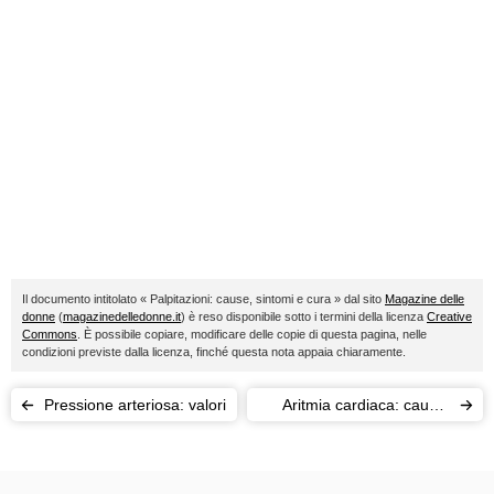
Il documento intitolato « Palpitazioni: cause, sintomi e cura » dal sito
Magazine delle
donne
(
magazinedelledonne.it
) è reso disponibile sotto i termini della licenza
Creative
Commons
. È possibile copiare, modificare delle copie di questa pagina, nelle
condizioni previste dalla licenza, finché questa nota appaia chiaramente.
Pressione arteriosa: valori
Aritmia cardiaca: cause,
sintomi e cura