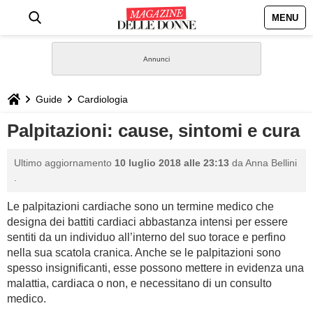
MENU
HOME
NEWS
Guide
Cardiologia
STILE
Palpitazioni: cause, sintomi e cura
BIOGRAFIE
Ultimo aggiornamento
10 luglio 2018 alle 23:13
da
Anna Bellini
.
DEFINIZIONI
Le palpitazioni cardiache sono un termine medico che
designa dei battiti cardiaci abbastanza intensi per essere
GASTRONOMIA
sentiti da un individuo all’interno del suo torace e perfino
nella sua scatola cranica. Anche se le palpitazioni sono
CAPELLI
spesso insignificanti, esse possono mettere in evidenza una
malattia, cardiaca o non, e necessitano di un consulto
medico.
SESSO