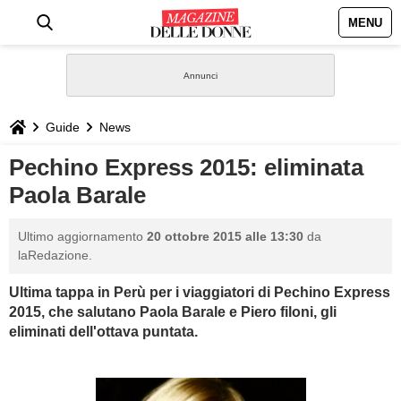
MENU
HOME
NEWS
Guide
News
STILE
Pechino Express 2015: eliminata
Paola Barale
BIOGRAFIE
Ultimo aggiornamento
20 ottobre 2015 alle 13:30
da
DEFINIZIONI
laRedazione.
Ultima tappa in Perù per i viaggiatori di Pechino Express
GASTRONOMIA
2015, che salutano Paola Barale e Piero filoni, gli
eliminati dell'ottava puntata.
CAPELLI
SESSO