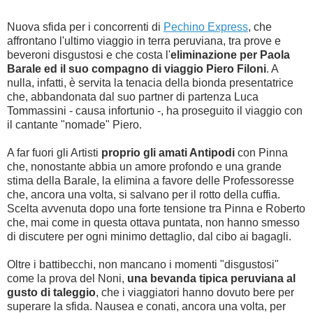
Nuova sfida per i concorrenti di
Pechino Express
, che
affrontano l'ultimo viaggio in terra peruviana, tra prove e
beveroni disgustosi e che costa l'
eliminazione per Paola
Barale ed il suo compagno di viaggio Piero Filoni
. A
nulla, infatti, è servita la tenacia della bionda presentatrice
che, abbandonata dal suo partner di partenza Luca
Tommassini - causa infortunio -, ha proseguito il viaggio con
il cantante "nomade" Piero.
A far fuori gli Artisti
proprio gli amati Antipodi
con Pinna
che, nonostante abbia un amore profondo e una grande
stima della Barale, la elimina a favore delle Professoresse
che, ancora una volta, si salvano per il rotto della cuffia.
Scelta avvenuta dopo una forte tensione tra Pinna e Roberto
che, mai come in questa ottava puntata, non hanno smesso
di discutere per ogni minimo dettaglio, dal cibo ai bagagli.
Oltre i battibecchi, non mancano i momenti "disgustosi"
come la prova del Noni,
una bevanda tipica peruviana al
gusto di taleggio
, che i viaggiatori hanno dovuto bere per
superare la sfida. Nausea e conati, ancora una volta, per