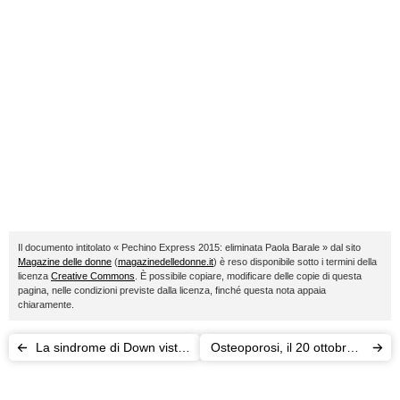
Il documento intitolato « Pechino Express 2015: eliminata Paola Barale » dal sito
Magazine delle donne
(
magazinedelledonne.it
) è reso disponibile sotto i termini della
licenza
Creative Commons
. È possibile copiare, modificare delle copie di questa
pagina, nelle condizioni previste dalla licenza, finché questa nota appaia
chiaramente.
La sindrome di Down vista
Osteoporosi, il 20 ottobre è
da Maddy: dopo le
la Giornata mondiale della