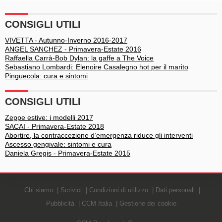
passerelle, il bacio al
malattia
fidanzato
CONSIGLI UTILI
VIVETTA - Autunno-Inverno 2016-2017
ANGEL SANCHEZ - Primavera-Estate 2016
Raffaella Carrà-Bob Dylan: la gaffe a The Voice
Sebastiano Lombardi: Elenoire Casalegno hot per il marito
Pinguecola: cura e sintomi
CONSIGLI UTILI
Zeppe estive: i modelli 2017
SACAI - Primavera-Estate 2018
Abortire, la contraccezione d’emergenza riduce gli interventi
Ascesso gengivale: sintomi e cura
Daniela Gregis - Primavera-Estate 2015
Chi siamo
Scrivici
Condizioni di utilizzo
Dati personali
Pubblicità
CCM Italia
Gestione dei cookie