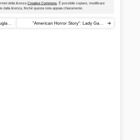
ermini della licenza
Creative Commons
. È possibile copiare, modificare
ste dalla licenza, finché questa nota appaia chiaramente.
uglas
"American Horror Story": Lady Gaga
i
versus Naomi Campbell