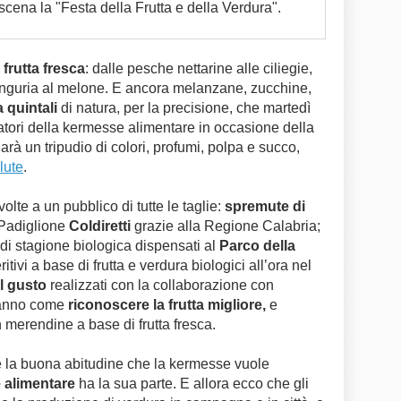
cena la "Festa della Frutta e della Verdura".
i
frutta fresca
: dalle pesche nettarine alle ciliegie,
’anguria al melone. E ancora melanzane, zucchine,
 quintali
di natura, per la precisione, che martedì
itatori della kermesse alimentare in occasione della
Sarà un tripudio di colori, profumi, polpa e succo,
lute
.
olte a un pubblico di tutte le taglie:
spremute di
Padiglione
Coldiretti
grazie alla Regione Calabria;
di stagione biologica dispensati al
Parco della
itivi a base di frutta e verdura biologici all’ora nel
el gusto
realizzati con la collaborazione con
ranno come
riconoscere la frutta migliore,
e
 merendine a base di frutta fresca.
 la buona abitudine che la kermesse vuole
e
alimentare
ha la sua parte. E allora ecco che gli