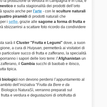
 la produzione di verdura in campagna e in città, e
mestico
e sulla stagionalità dei prodotti dell’orto
rà spazio anche per
l’arte
- con le
sculture naturali
quattro piramidi
di prodotti naturali che
per i
selfie
, grazie alle
sagome a forma di frutta e
à sbizzarrirsi a scattare foto ricordo da condividere
sta sarà il
Cluster "Frutta e Legumi"
dove, a suon
agione, a cura di
Huiyuan
, permetterà ai visitatori di
particolare succo di frutta e zafferano, la specialità
porranno i sapori delle loro terre: l’
Afghanistan
un
 zafferano, il
Gambia
succhi di baobab e ibisco,
utta tipica.
i biologici
non devono perdersi l’appuntamento al
ambito dell’iniziativa “
Frutta da Bere e da
l Biologico NaturaSì, verranno preparati sul
utta e verdura e degustazioni di ortofrutta di