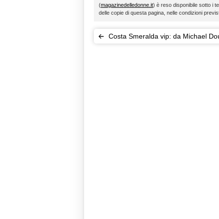
(
magazinedelledonne.it
) è reso disponibile sotto i t
delle copie di questa pagina, nelle condizioni previ
Costa Smeralda vip: da Michael Do
(con Catherine Zeta-Jones) a Leo d
Caprio