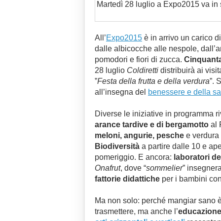
Martedì 28 luglio a Expo2015 va in s
All’
Expo2015
è in arrivo un carico d
dalle albicocche alle nespole, dall
pomodori e fiori di zucca.
Cinquanta
28 luglio
Coldiretti
distribuirà ai vis
”
Festa della frutta e della verdura
”. 
all’insegna del
benessere e della sa
Diverse le iniziative in programma riv
arance tardive e di bergamotto
al 
meloni, angurie, pesche
e verdura 
Biodiversità
a partire dalle 10 e aper
pomeriggio. E ancora:
laboratori d
Onafrut
, dove “
sommelier
” insegne
fattorie didattiche
per i bambini con
Ma non solo: perché mangiar sano è
trasmettere, ma anche l’
educazion