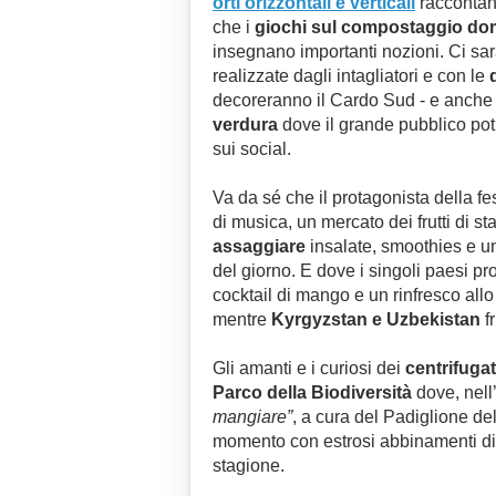
orti orizzontali e verticali
raccontano
che i
giochi sul compostaggio do
insegnano importanti nozioni. Ci sa
realizzate dagli intagliatori e con le
decoreranno il Cardo Sud - e anche 
verdura
dove il grande pubblico potr
sui social.
Va da sé che il protagonista della fe
di musica, un mercato dei frutti di st
assaggiare
insalate, smoothies e un 
del giorno. E dove i singoli paesi pro
cocktail di mango e un rinfresco allo
mentre
Kyrgyzstan e Uzbekistan
fr
Gli amanti e i curiosi dei
centrifugat
Parco della Biodiversità
dove, nell’
mangiare”
, a cura del Padiglione de
momento con estrosi abbinamenti di fr
stagione.