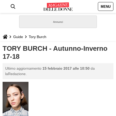
MENU
HOME
NEWS
Guide
Tory Burch
STILE
TORY BURCH - Autunno-Inverno
17-18
BIOGRAFIE
Ultimo aggiornamento
15 febbraio 2017 alle 10:50
da
DEFINIZIONI
laRedazione.
GASTRONOMIA
CAPELLI
SESSO