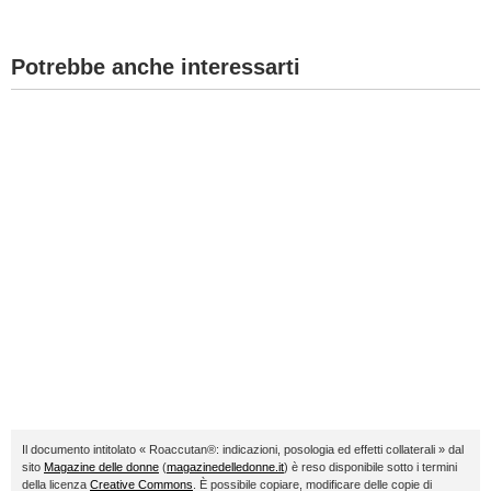
Potrebbe anche interessarti
Il documento intitolato « Roaccutan®: indicazioni, posologia ed effetti collaterali » dal
sito
Magazine delle donne
(
magazinedelledonne.it
) è reso disponibile sotto i termini
della licenza
Creative Commons
. È possibile copiare, modificare delle copie di