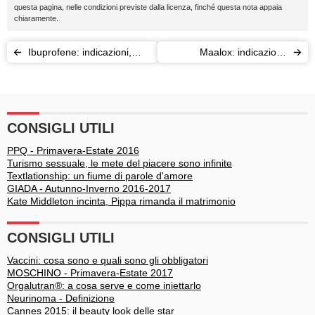
questa pagina, nelle condizioni previste dalla licenza, finché questa nota appaia
chiaramente.
Ibuprofene: indicazioni,
Maalox: indicazioni,
posologia ed effetti
posologia ed effetti
collaterali
collaterali
CONSIGLI UTILI
PPQ - Primavera-Estate 2016
Turismo sessuale, le mete del piacere sono infinite
Textlationship: un fiume di parole d'amore
GIADA - Autunno-Inverno 2016-2017
Kate Middleton incinta, Pippa rimanda il matrimonio
CONSIGLI UTILI
Vaccini: cosa sono e quali sono gli obbligatori
MOSCHINO - Primavera-Estate 2017
Orgalutran®: a cosa serve e come iniettarlo
Neurinoma - Definizione
Cannes 2015: il beauty look delle star