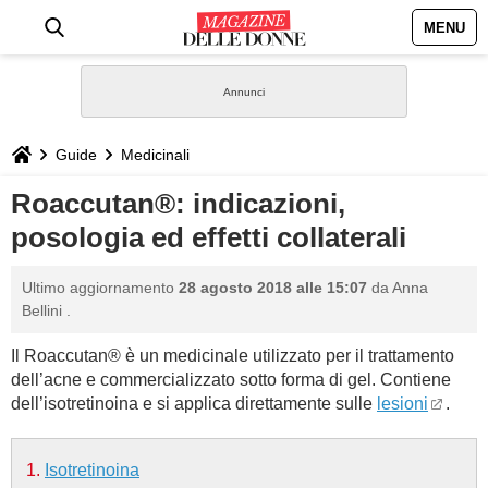
MENU
HOME
NEWS
Guide
Medicinali
STILE
Roaccutan®: indicazioni,
posologia ed effetti collaterali
BIOGRAFIE
Ultimo aggiornamento
28 agosto 2018 alle 15:07
da
Anna
DEFINIZIONI
Bellini
.
Il Roaccutan® è un medicinale utilizzato per il trattamento
GASTRONOMIA
dell’acne e commercializzato sotto forma di gel. Contiene
dell’isotretinoina e si applica direttamente sulle
lesioni
.
CAPELLI
Isotretinoina
SESSO