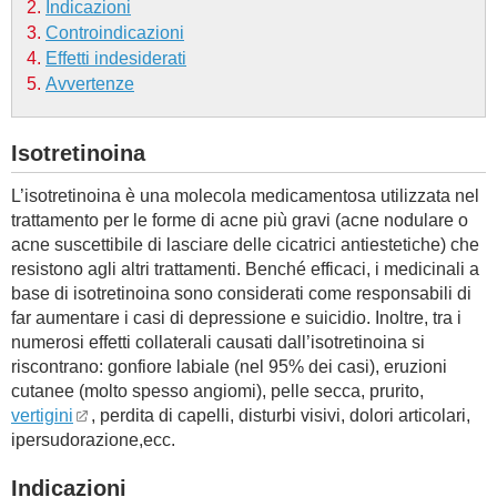
Indicazioni
Controindicazioni
BAMBINO
Effetti indesiderati
Avvertenze
DIETA
Isotretinoina
GUIDE
L’isotretinoina è una molecola medicamentosa utilizzata nel
FORUM
trattamento per le forme di acne più gravi (acne nodulare o
acne suscettibile di lasciare delle cicatrici antiestetiche) che
resistono agli altri trattamenti. Benché efficaci, i medicinali a
base di isotretinoina sono considerati come responsabili di
far aumentare i casi di depressione e suicidio. Inoltre, tra i
numerosi effetti collaterali causati dall’isotretinoina si
riscontrano: gonfiore labiale (nel 95% dei casi), eruzioni
cutanee (molto spesso angiomi), pelle secca, prurito,
vertigini
, perdita di capelli, disturbi visivi, dolori articolari,
ipersudorazione,ecc.
Indicazioni