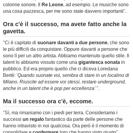
colonne sonore. Il
R
e Leone
, ad esempio. Le musiche sono
una cosa pazzesca, per me sono state davvero importanti".
Ora c'è il successo, ma avete fatto anche la
gavetta.
"Ci è capitato di
suonare davanti a due persone
, che sono
le più difficili da conquistare. Oppure davanti a persone che
sono lì per un altro artista. Abbiamo mantenuto quello stile. Il
talent lo abbiamo vissuto come una
gigantesca sonata
in
pubblico. Ed era proprio quello che ci diceva Loredana
Berté: '
Quando suonate voi, sembra di stare in un localino di
Milano. Riuscite ad essere voi stessi, restare underground,
anche in un talent che è pop per eccellenza'
".
Ma il successo ora c'è, eccome.
"Sì, ma rimaniamo con i piedi per terra. Consideriamo i
successi
un regalo
fantastico da parte delle persone che
hanno intravisto in noi qualcosa. Ora però è il momento di
consolidare e
confermare
loro che hanno visto giusto".