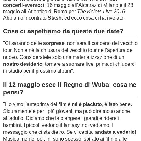
concerti-evento
: il 16 maggio all’Alcatraz di Milano e il 23
maggio all’Atlantico di Roma per
The Kolors Live 2016
.
Abbiamo incontrato
Stash
, ed ecco cosa ci ha rivelato.
Cosa ci aspettiamo da queste due date?
"Ci saranno delle
sorprese
, non sarà il concerto del vecchio
tour. Non è né la chiusura del vecchio tour né l'apertura del
nuovo. Consideratele solo una materializzazione di un
nostro desiderio
: tornare a suonare live, prima di chiuderci
in studio per il prossimo album".
Il 12 maggio esce Il Regno di Wuba: cosa ne
pensi?
"Ho visto l'anteprima del film è
mi è piaciuto
, è fatto bene.
Sicuramente è per i più giovani, ma può dire molto anche
all'adulto. Diciamo che fa piangere i grandi e ridere i
bambini. I piccoli vedono il fantasy, noi vediamo il
messaggio che ci sta dietro. Se vi capita,
a
ndate a vederlo
!
Musicalmente, poi, mi sono spesso ispirato ai film e alle