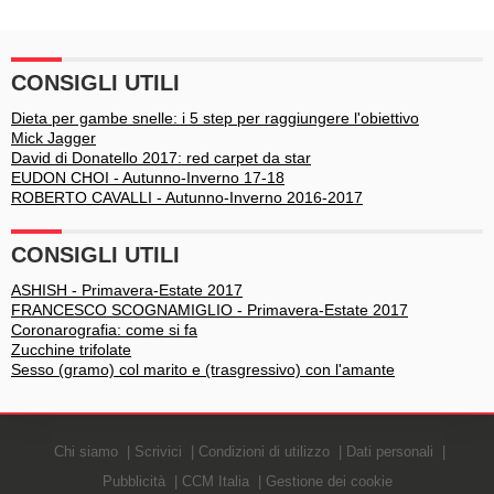
Franca"
CONSIGLI UTILI
Dieta per gambe snelle: i 5 step per raggiungere l'obiettivo
Mick Jagger
David di Donatello 2017: red carpet da star
EUDON CHOI - Autunno-Inverno 17-18
ROBERTO CAVALLI - Autunno-Inverno 2016-2017
CONSIGLI UTILI
ASHISH - Primavera-Estate 2017
FRANCESCO SCOGNAMIGLIO - Primavera-Estate 2017
Coronarografia: come si fa
Zucchine trifolate
Sesso (gramo) col marito e (trasgressivo) con l'amante
Chi siamo
Scrivici
Condizioni di utilizzo
Dati personali
Pubblicità
CCM Italia
Gestione dei cookie