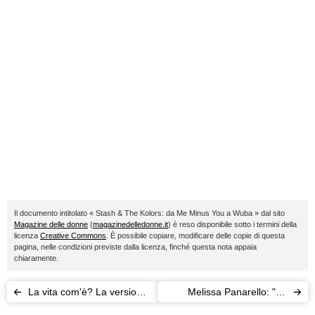
Il documento intitolato « Stash & The Kolors: da Me Minus You a Wuba » dal sito
Magazine delle donne
(
magazinedelledonne.it
) è reso disponibile sotto i termini della
licenza
Creative Commons
. È possibile copiare, modificare delle copie di questa
pagina, nelle condizioni previste dalla licenza, finché questa nota appaia
chiaramente.
La vita com'è? La versione
Melissa Panarello: "ho
di Max Gazzè
subito le stesse accuse di