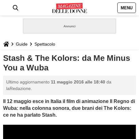
MENU
HOME
NEWS
Guide
Spettacolo
STILE
Stash & The Kolors: da Me Minus
You a Wuba
BIOGRAFIE
Ultimo aggiornamento
11 maggio 2016 alle 18:40
da
DEFINIZIONI
laRedazione.
Il 12 maggio esce in Italia il film di animazione Il Regno di
GASTRONOMIA
Wuba: nella colonna sonora, due brani dei The Kolors:
ce ne ha parlato Stash.
CAPELLI
SESSO