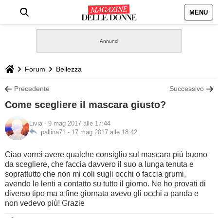
MENU
HOME
NEWS
Forum
Bellezza
STILE
Precedente
Successivo
Come scegliere il mascara giusto?
BIOGRAFIE
Livia
- 9 mag 2017 alle 17:44
pallina71 -
17 mag 2017 alle 18:42
DEFINIZIONI
Ciao vorrei avere qualche consiglio sul mascara più buono
GASTRONOMIA
da scegliere, che faccia davvero il suo a lunga tenuta e
soprattutto che non mi coli sugli occhi o faccia grumi,
avendo le lenti a contatto su tutto il giorno. Ne ho provati di
CAPELLI
diverso tipo ma a fine giornata avevo gli occhi a panda e
non vedevo più! Grazie
SESSO