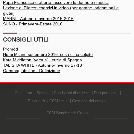
Papa Francesco e aborto: assolvere le donne e i medici
Lezione di Pilates: esercizi in video (per gambe, addominali e
glutei)
MARNI - Autunno-Inverno 2015-2016
SUNO - Primavera-Estate 2016
CONSIGLI UTILI
Promod
Homi Milano settembre 2016: cosa ci ha colpito
Kate Middleton “versus” Letizia di Spagna
TALISHA WHITE - Autunno-Inverno 17-18
Gammaglobuline - Definizione
Chi siamo
Scrivici
Condizioni di utilizzo
Dati personali
Pubblicità
CCM Italia
Gestione dei cookie
CCM Benchmark Group