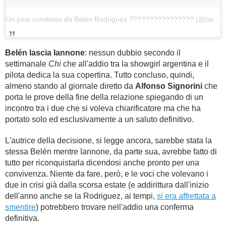
Un post condiviso da Belén Rodriguez ???????????????? (@belenrodriguezreal)
Belén lascia Iannone
: nessun dubbio secondo il
settimanale
Chi
che all'addio tra la showgirl argentina e il
pilota dedica la sua copertina. Tutto concluso, quindi,
almeno stando al giornale diretto da
Alfonso Signorini
che
porta le prove della fine della relazione spiegando di un
incontro tra i due che si voleva chiarificatore ma che ha
portato solo ed esclusivamente a un saluto definitivo.
L'autrice della decisione, si legge ancora, sarebbe stata la
stessa Belén mentre Iannone, da parte sua, avrebbe fatto di
tutto per riconquistarla dicendosi anche pronto per una
convivenza. Niente da fare, però, e le voci che volevano i
due in crisi già dalla scorsa estate (e addirittura dall'inizio
dell'anno anche se la Rodriguez, ai tempi,
si era affrettata a
smentire
) potrebbero trovare nell'addio una conferma
definitiva.