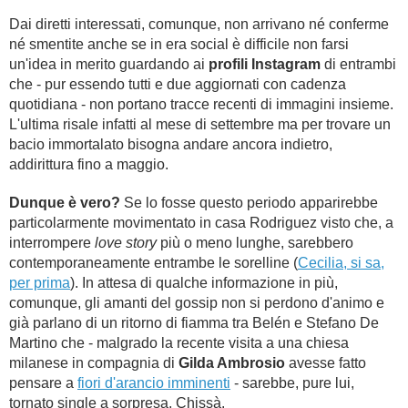
Dai diretti interessati, comunque, non arrivano né conferme
né smentite anche se in era social è difficile non farsi
un'idea in merito guardando ai
profili Instagram
di entrambi
che - pur essendo tutti e due aggiornati con cadenza
quotidiana - non portano tracce recenti di immagini insieme.
L'ultima risale infatti al mese di settembre ma per trovare un
bacio immortalato bisogna andare ancora indietro,
addirittura fino a maggio.
Dunque è vero?
Se lo fosse questo periodo apparirebbe
particolarmente movimentato in casa Rodriguez visto che, a
interrompere
love story
più o meno lunghe, sarebbero
contemporaneamente entrambe le sorelline (
Cecilia, si sa,
per prima
). In attesa di qualche informazione in più,
comunque, gli amanti del gossip non si perdono d'animo e
già parlano di un ritorno di fiamma tra Belén e Stefano De
Martino che - malgrado la recente visita a una chiesa
milanese in compagnia di
Gilda Ambrosio
avesse fatto
pensare a
fiori d'arancio imminenti
- sarebbe, pure lui,
tornato single a sorpresa. Chissà.