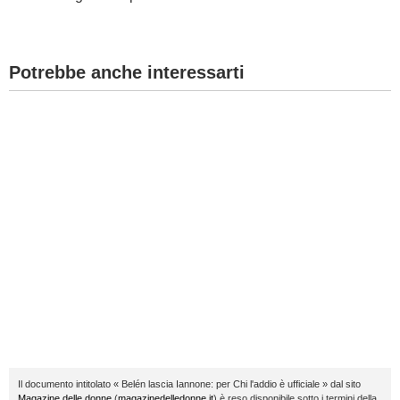
Potrebbe anche interessarti
Il documento intitolato « Belén lascia Iannone: per Chi l'addio è ufficiale » dal sito
Magazine delle donne
(
magazinedelledonne.it
) è reso disponibile sotto i termini della