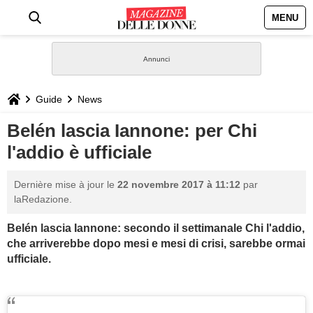
MENU
HOME
NEWS
Guide
News
STILE
Belén lascia Iannone: per Chi
l'addio è ufficiale
BIOGRAFIE
Dernière mise à jour le
22 novembre 2017 à 11:12
par
DEFINIZIONI
laRedazione.
Belén lascia Iannone: secondo il settimanale Chi l'addio,
GASTRONOMIA
che arriverebbe dopo mesi e mesi di crisi, sarebbe ormai
ufficiale.
CAPELLI
SESSO