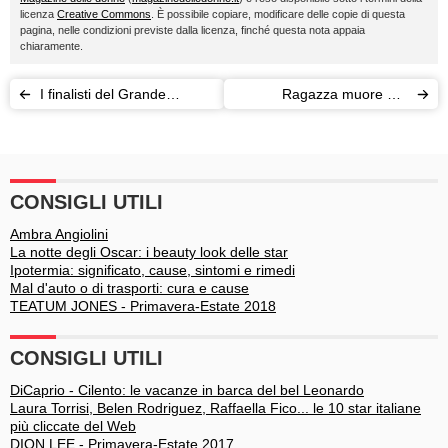
licenza
Creative Commons
. È possibile copiare, modificare delle copie di questa
pagina, nelle condizioni previste dalla licenza, finché questa nota appaia
chiaramente.
I finalisti del Grande
Ragazza muore per
Fratello: Aida e Bossari
aneurisma: aveva 14 anni,
nella SPA
per i medici era stress
CONSIGLI UTILI
Ambra Angiolini
La notte degli Oscar: i beauty look delle star
Ipotermia: significato, cause, sintomi e rimedi
Mal d'auto o di trasporti: cura e cause
TEATUM JONES - Primavera-Estate 2018
CONSIGLI UTILI
DiCaprio - Cilento: le vacanze in barca del bel Leonardo
Laura Torrisi, Belen Rodriguez, Raffaella Fico... le 10 star italiane
più cliccate del Web
DION LEE - Primavera-Estate 2017