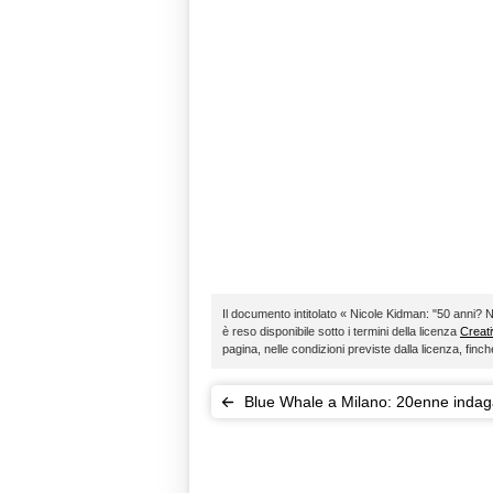
Il documento intitolato « Nicole Kidman: "50 anni? N
è reso disponibile sotto i termini della licenza
Creat
pagina, nelle condizioni previste dalla licenza, fin
Blue Whale a Milano: 20enne indag
istigazione al sucidio