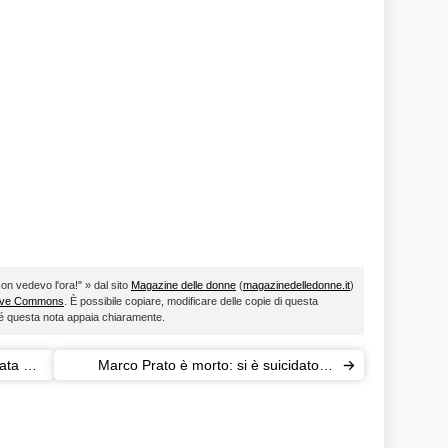
on vedevo l'ora!" » dal sito
Magazine delle donne
(
magazinedelledonne.it
)
ive Commons
. È possibile copiare, modificare delle copie di questa
ché questa nota appaia chiaramente.
ata per
Marco Prato è morto: si è suicidato in
cella