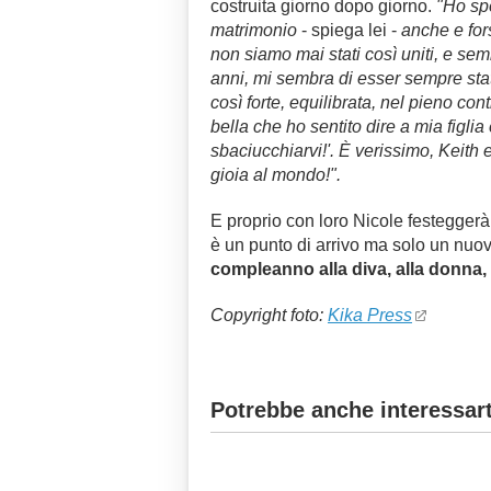
costruita giorno dopo giorno.
"Ho spe
matrimonio
- spiega lei -
anche e fors
non siamo mai stati così uniti, e se
anni, mi sembra di esser sempre sta
così forte, equilibrata, nel pieno con
bella che ho sentito dire a mia figli
sbaciucchiarvi!'. È verissimo, Keith
gioia al mondo!".
E proprio con loro Nicole festegger
è un punto di arrivo ma solo un nuov
compleanno alla diva, alla donna,
Copyright foto:
Kika Press
Potrebbe anche interessart