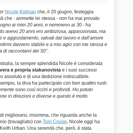
per
Nicole Kidman
che, il 20 giugno, festeggia
tà che - ammette lei stessa - non ha mai provato
ogno ai miei 20 anni, e nemmeno ai 30
- ha
 avevo 20 anni ero ambiziosa, appassionata, ma
re e aggiustamento, salvati dal lavoro e dall'amore
 sentirmi davvero stabile e a mio agio con me stessa e
 di raccontarvi dei 50".
stralia, la sempre splendida Nicole è considerata
vera e propria stakanovista
e i suoi successi
o assoluto e di una dedizione indiscutibile.
esempio, la diva ha partecipato con ben quattro ruoli:
emente sono così ricchi e profondi. Ho potuto
ne in direzioni e diverse e questo è molto
di migliorarsi, insomma, che riguarda anche la
nio (travagliato) con
Tom Cruise
, Nicole oggi ha
 Keith Urban. Una serenità che, però, è stata