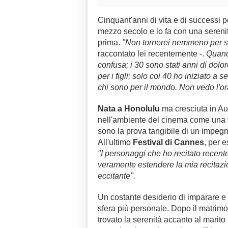
Cinquant'anni di vita e di successi 
mezzo secolo e lo fa con una sereni
prima.
"Non tornerei nemmeno per s
raccontato lei recentemente -.
Quando
confusa; i 30 sono stati anni di dolo
per i figli; solo coi 40 ho iniziato a
chi sono per il mondo. Non vedo l'ora
Nata a Honolulu
ma cresciuta in Au
nell'ambiente del cinema come una
sono la prova tangibile di un impegn
All'ultimo
Festival di Cannes
, per 
"I personaggi che ho recitato recent
veramente estendere la mia recitazio
eccitante".
Un costante desiderio di imparare e 
sfera più personale. Dopo il matrimo
trovato la serenità accanto al marito