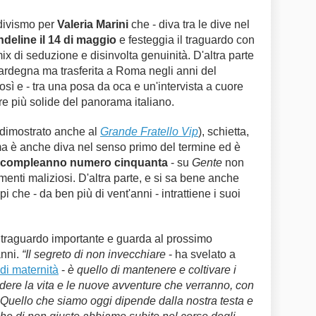
 divismo per
Valeria Marini
che - diva tra le dive nel
deline il 14 di maggio
e festeggia il traguardo con
ix di seduzione e disinvolta genuinità. D'altra parte
Sardegna ma trasferita a Roma negli anni del
sì e - tra una posa da oca e un'intervista a cuore
ere più solide del panorama italiano.
 dimostrato anche al
Grande Fratello Vip
), schietta,
ma è anche diva nel senso primo del termine ed è
compleanno numero cinquanta
- su
Gente
non
enti maliziosi. D'altra parte, e si sa bene anche
i che - da ben più di vent'anni - intrattiene i suoi
o traguardo importante e guarda al prossimo
anni.
“Il segreto di non invecchiare
- ha svelato a
di maternità
-
è quello di mantenere e coltivare i
dere la vita e le nuove avventure che verranno, con
i. Quello che siamo oggi dipende dalla nostra testa e