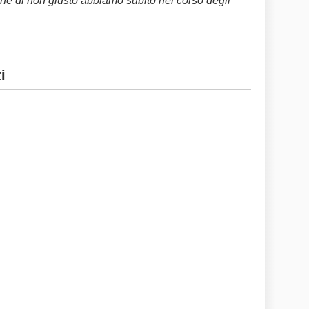
he di non giusto abbiamo subito nel corso degli
i