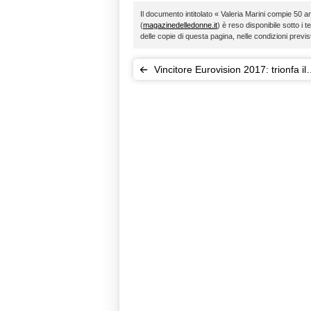
Il documento intitolato « Valeria Marini compie 50 
(
magazinedelledonne.it
) è reso disponibile sotto i t
delle copie di questa pagina, nelle condizioni previ
Vincitore Eurovision 2017: trionfa il
Portogallo