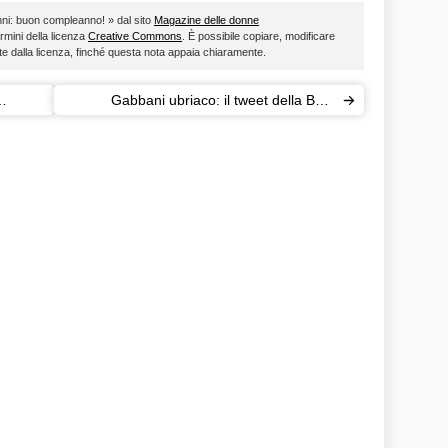
anni: buon compleanno! » dal sito
Magazine delle donne
ermini della licenza
Creative Commons
. È possibile copiare, modificare
ste dalla licenza, finché questa nota appaia chiaramente.
Gabbani ubriaco: il tweet della BBC
scatena il web