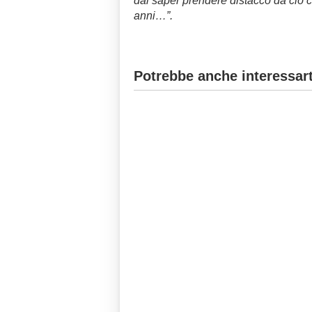
dal saper prendere distacco da ciò c
anni…”.
Potrebbe anche interessart