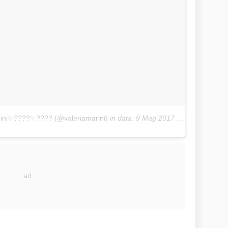
rini✨????✨???? (@valeriamarini)
in data:
9 Mag 2017 alle ore 06:33 PDT