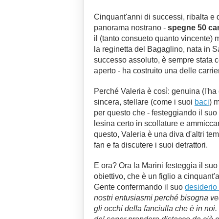
Cinquant'anni di successi, ribalta e
panorama nostrano -
spegne 50 can
il (tanto consueto quanto vincente) m
la reginetta del Bagaglino, nata in 
successo assoluto, è sempre stata co
aperto - ha costruito una delle carri
Perché Valeria è così: genuina (l'ha
sincera, stellare (come i suoi
baci
) 
per questo che - festeggiando il suo
lesina certo in scollature e ammiccam
questo, Valeria è una diva d'altri temp
fan e fa discutere i suoi detrattori.
E ora? Ora la Marini festeggia il su
obiettivo, che è un figlio a cinquant'
Gente confermando il suo
desiderio 
nostri entusiasmi perché bisogna ve
gli occhi della fanciulla che è in no