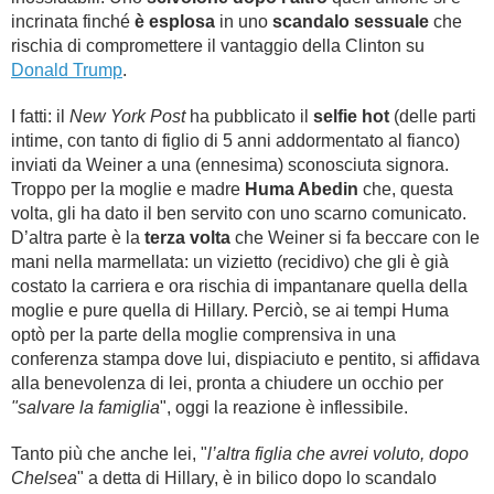
incrinata finché
è esplosa
in uno
scandalo sessuale
che
rischia di compromettere il vantaggio della Clinton su
Donald Trump
.
I fatti: il
New York Post
ha pubblicato il
selfie hot
(delle parti
intime, con tanto di figlio di 5 anni addormentato al fianco)
inviati da Weiner a una (ennesima) sconosciuta signora.
Troppo per la moglie e madre
Huma Abedin
che, questa
volta, gli ha dato il ben servito con uno scarno comunicato.
D’altra parte è la
terza volta
che Weiner si fa beccare con le
mani nella marmellata: un vizietto (recidivo) che gli è già
costato la carriera e ora rischia di impantanare quella della
moglie e pure quella di Hillary. Perciò, se ai tempi Huma
optò per la parte della moglie comprensiva in una
conferenza stampa dove lui, dispiaciuto e pentito, si affidava
alla benevolenza di lei, pronta a chiudere un occhio per
"salvare la famiglia
", oggi la reazione è inflessibile.
Tanto più che anche lei, "
l’altra figlia che avrei voluto, dopo
Chelsea
" a detta di Hillary, è in bilico dopo lo scandalo