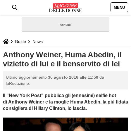
MENU
HOME
NEWS
Guide
News
STILE
Anthony Weiner, Huma Abedin, il
vizietto di lui e il benservito di lei
BIOGRAFIE
Ultimo aggiornamento
30 agosto 2016 alle 11:50
da
DEFINIZIONI
laRedazione.
Il "New York Post" pubblica gli (ennesimi) selfie hot
GASTRONOMIA
di Anthony Weiner e la moglie Huma Abedin, la più fidata
consigliera di Hillary Clinton, lo lascia.
CAPELLI
SESSO