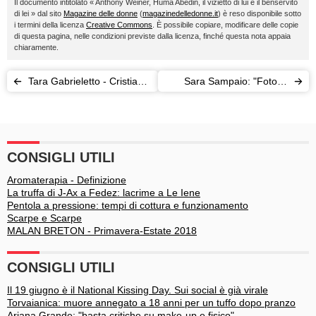
Il documento intitolato « Anthony Weiner, Huma Abedin, il vizietto di lui e il benservito
di lei » dal sito
Magazine delle donne
(
magazinedelledonne.it
) è reso disponibile sotto
i termini della licenza
Creative Commons
. È possibile copiare, modificare delle copie
di questa pagina, nelle condizioni previste dalla licenza, finché questa nota appaia
chiaramente.
Tara Gabrieletto - Cristian
Sara Sampaio: "Foto in
Gallella: matrimonio pronti,
topless? Come una
via!
violenza"
CONSIGLI UTILI
Aromaterapia - Definizione
La truffa di J-Ax a Fedez: lacrime a Le Iene
Pentola a pressione: tempi di cottura e funzionamento
Scarpe e Scarpe
MALAN BRETON - Primavera-Estate 2018
CONSIGLI UTILI
Il 19 giugno è il National Kissing Day. Sui social è già virale
Torvaianica: muore annegato a 18 anni per un tuffo dopo pranzo
Ariana Grande: "basta critiche su make-up e fisico"