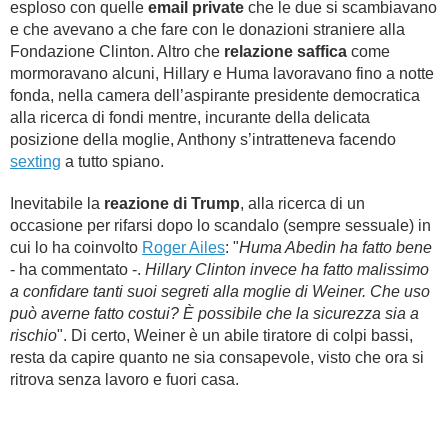
esploso con quelle
email private
che le due si scambiavano
e che avevano a che fare con le donazioni straniere alla
Fondazione Clinton. Altro che
relazione saffica
come
mormoravano alcuni, Hillary e Huma lavoravano fino a notte
fonda, nella camera dell’aspirante presidente democratica
alla ricerca di fondi mentre, incurante della delicata
posizione della moglie, Anthony s’intratteneva facendo
sexting
a tutto spiano.
Inevitabile la
reazione di Trump
, alla ricerca di un
occasione per rifarsi dopo lo scandalo (sempre sessuale) in
cui lo ha coinvolto
Roger Ailes
: "
Huma Abedin ha fatto bene
- ha commentato -.
Hillary Clinton invece ha fatto malissimo
a confidare tanti suoi segreti alla moglie di Weiner. Che uso
può averne fatto costui? È possibile che la sicurezza sia a
rischio
". Di certo, Weiner è un abile tiratore di colpi bassi,
resta da capire quanto ne sia consapevole, visto che ora si
ritrova senza lavoro e fuori casa.