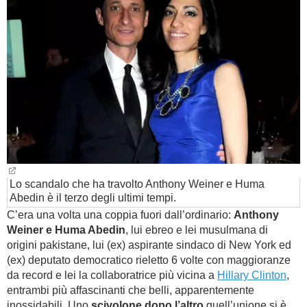
BAMBINO
DIETA
GUIDE
FORUM
Lo scandalo che ha travolto Anthony Weiner e Huma
Abedin è il terzo degli ultimi tempi.
C’era una volta una coppia fuori dall’ordinario:
Anthony
Weiner e Huma Abedin
, lui ebreo e lei musulmana di
origini pakistane, lui (ex) aspirante sindaco di New York ed
(ex) deputato democratico rieletto 6 volte con maggioranze
da record e lei la collaboratrice più vicina a
Hillary Clinton
,
entrambi più affascinanti che belli, apparentemente
inossidabili. Uno
scivolone dopo l’altro
quell’unione si è