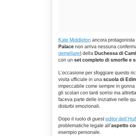
Kate Middleton
ancora protagonista
Palace
non arriva nessuna conferma s
gemellare
) della
Duchessa di Cam
con un
set completo di smorfie e s
L’occasione per sfoggiare questo ri
visita ufficiale in una
scuola di Ed
impeccabile come sempre in gonna s
gli scolari con tanti sorrisi ma altrettan
faceva parte delle iniziative nelle qu
disturbi emozionali.
Dopo il ruolo di
guest
editor
dell’
Huf
problematiche legate all’
aspetto co
esempio personale.