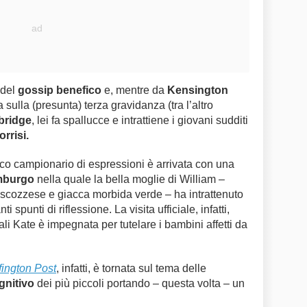
 del
gossip benefico
e, mentre da
Kensington
ulla (presunta) terza gravidanza (tra l’altro
bridge
, lei fa spallucce e intrattiene i giovani sudditi
orrisi.
cco campionario di espressioni è arrivata con una
imburgo
nella quale la bella moglie di William –
cozzese e giacca morbida verde – ha intrattenuto
ti spunti di riflessione. La visita ufficiale, infatti,
ali Kate è impegnata per tutelare i bambini affetti da
fington Post
, infatti, è tornata sul tema delle
gnitivo
dei più piccoli portando – questa volta – un