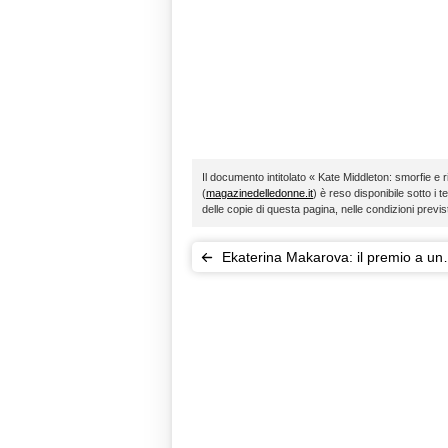
Il documento intitolato « Kate Middleton: smorfie e 
(
magazinedelledonne.it
) è reso disponibile sotto i t
delle copie di questa pagina, nelle condizioni previ
Ekaterina Makarova: il premio a un
16enne è una pornostar