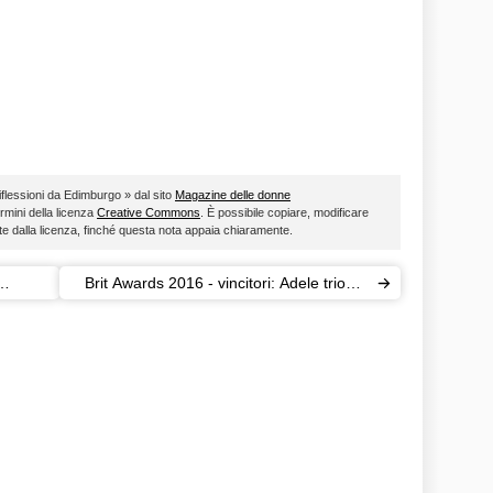
riflessioni da Edimburgo » dal sito
Magazine delle donne
ermini della licenza
Creative Commons
. È possibile copiare, modificare
ste dalla licenza, finché questa nota appaia chiaramente.
Brit Awards 2016 - vincitori: Adele trionfa
poi Justin Bieber e One Direction