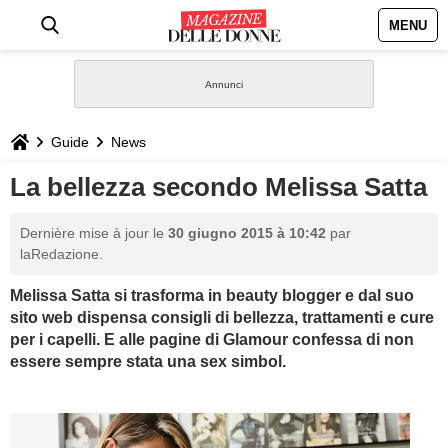
MENU
HOME
NEWS
Guide
News
STILE
La bellezza secondo Melissa Satta
BIOGRAFIE
Dernière mise à jour le
30 giugno 2015 à 10:42
par
laRedazione.
DEFINIZIONI
Melissa Satta si trasforma in beauty blogger e dal suo
sito web dispensa consigli di bellezza, trattamenti e cure
GASTRONOMIA
per i capelli. E alle pagine di Glamour confessa di non
essere sempre stata una sex simbol.
CAPELLI
SESSO