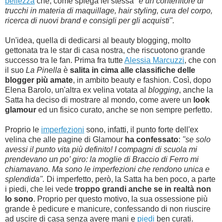
bellezza
che, come spiega lei stessa
"è un contenitore di
trucchi in materia di maquillage, hair styling, cura del corpo,
ricerca di nuovi brand e consigli per gli acquisti".
Un'idea, quella di dedicarsi al beauty blogging, molto
gettonata tra le star di casa nostra, che riscuotono grande
successo tra le fan. Prima fra tutte
Alessia Marcuzzi
, che con
il suo
La Pinella
è
salita in cima alle classifiche delle
blogger più amate
, in ambito beauty e fashion. Così, dopo
Elena Barolo, un'altra ex velina votata al
blogging
, anche la
Satta ha deciso di mostrare al mondo, come avere un
look
glamour
ed un fisico curato, anche se non sempre perfetto.
Proprio le
imperfezioni
sono, infatti, il punto forte dell'ex
velina che alle pagine di Glamour
ha confessato
:
"se solo
avessi il punto vita più definito! I compagni di scuola mi
prendevano un po’ giro: la moglie di Braccio di Ferro mi
chiamavano. Ma sono le imperfezioni che rendono unica e
splendida".
Di imperfetto, però, la Satta ha ben poco, a parte
i piedi, che lei vede
troppo grandi anche se in realtà non
lo sono
. Proprio per questo motivo, la sua ossessione più
grande è pedicure e manicure, confessando di non riuscire
ad uscire di casa senza avere mani e
piedi
ben curati.