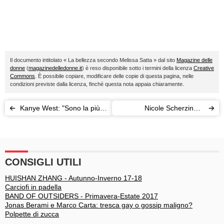
Il documento intitolato « La bellezza secondo Melissa Satta » dal sito
Magazine delle
donne
(
magazinedelledonne.it
) è reso disponibile sotto i termini della licenza
Creative
Commons
. È possibile copiare, modificare delle copie di questa pagina, nelle
condizioni previste dalla licenza, finché questa nota appaia chiaramente.
Kanye West: "Sono la più
Nicole Scherzinger
grande rockstar vivente su
dimentica Lewis Hamilton
questo pianeta" (chissà
tra le braccia di Kasami
sugli altri)
CONSIGLI UTILI
HUISHAN ZHANG - Autunno-Inverno 17-18
Carciofi in padella
BAND OF OUTSIDERS - Primavera-Estate 2017
Jonas Berami e Marco Carta: tresca gay o gossip maligno?
Polpette di zucca