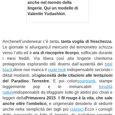
anche nel mondo della
lingerie. Qui un modello di
Valentin Yudashkin.
Anchenell’underwear c’è tanta,
tanta voglia di freschezza
.
Le giornate si allungano,il mercurio del termometro schizza
verso l’alto ed è
ora di riscoprire ilcorpo
, soffocato durante
i mesi freddi. Via libera così alla lingerie cheritorna
protagonista esplorando stili diversi dall’austerità del
total
black
,dove non manca il
nude look
indispensabile secondo i
diktat modaioli, alla
giocosità delle citazioni alle tentazioni
del Paradiso Terrestre.
E poi colori
sgargianti
, stampe
leggermente pop e le immancabili
tonalità
nature
indispensabili da sfoggiare sotto gli abitini più chiari e
leggeri della
Primavera 2015
. Il
fil rouge è la vita, che sale
anche oltre l’ombelico,
e ungenerale desiderio di sedurre
anche nella semplicità dei tagli più
classici
.Ecco i consigli
delle passerelle in fatto di lingerie, da riadattare secondo