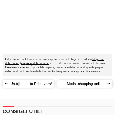
Il documento intitolato « Le seduzioni primaverili della lingerie » dal sito
Magazine
delle donne
(
magazinedelledonne.it
) è reso disponibile sotto i termini della licenza
Creative Commons
. È possibile copiare, modificare delle copie di questa pagina,
nelle condizioni previste dalla licenza, finché questa nota appaia chiaramente.
Un bijoux… fa Primavera!
Moda: shopping online,
arriva il metro 2.0
CONSIGLI UTILI