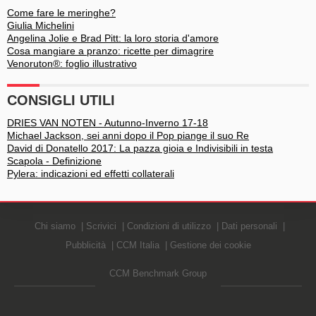
Come fare le meringhe?
Giulia Michelini
Angelina Jolie e Brad Pitt: la loro storia d'amore
Cosa mangiare a pranzo: ricette per dimagrire
Venoruton®: foglio illustrativo
CONSIGLI UTILI
DRIES VAN NOTEN - Autunno-Inverno 17-18
Michael Jackson, sei anni dopo il Pop piange il suo Re
David di Donatello 2017: La pazza gioia e Indivisibili in testa
Scapola - Definizione
Pylera: indicazioni ed effetti collaterali
Chi siamo
Scrivici
Condizioni di utilizzo
Dati personali
Pubblicità
CCM Italia
Gestione dei cookie
CCM Benchmark Group