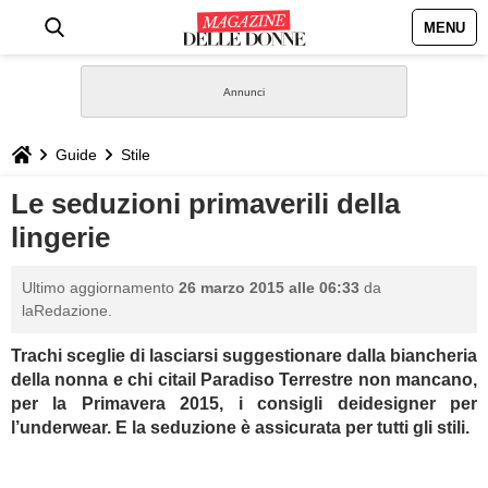
MENU
HOME
NEWS
Guide
Stile
STILE
Le seduzioni primaverili della
lingerie
BIOGRAFIE
Ultimo aggiornamento
26 marzo 2015 alle 06:33
da
DEFINIZIONI
laRedazione.
Trachi sceglie di lasciarsi suggestionare dalla biancheria
GASTRONOMIA
della nonna e chi citail Paradiso Terrestre non mancano,
per la Primavera 2015, i consigli deidesigner per
CAPELLI
l’underwear. E la seduzione è assicurata per tutti gli stili.
SESSO