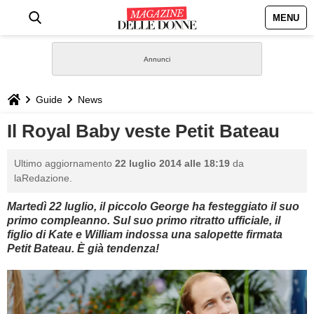
MENU
HOME
NEWS
Guide
News
STILE
Il Royal Baby veste Petit Bateau
BIOGRAFIE
Ultimo aggiornamento
22 luglio 2014 alle 18:19
da
laRedazione.
DEFINIZIONI
Martedì 22 luglio, il piccolo George ha festeggiato il suo
primo compleanno. Sul suo primo ritratto ufficiale, il
GASTRONOMIA
figlio di Kate e William indossa una salopette firmata
Petit Bateau. È già tendenza!
CAPELLI
SESSO