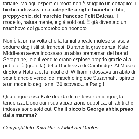
farfalle. Ma agli esperti di moda non è sfuggito un dettaglio: il
bimbo indossava una
salopette a righe bianche e blu,
preppy-chic, del marchio francese Petit Bateau
. Il
modello, naturalmente, è già sold out. È già diventato un
must have del guardaroba da neonato!
Non è la prima volta che la famiglia reale inglese si lascia
sedurre dagli stilisti francesi. Durante la gravidanza, Kate
Middleton aveva indossato un abito premaman del brand
Séraphine, le cui vendite erano esplose proprio grazie alla
pubblicità (gratuita) della Duchessa di Cambridge.
Al Museo
di Storia Naturale, la moglie di William indossava un abito di
seta bianco e verde, del marchio inglese Suzannah, ispirato
a un modello degli anni '30 scovato... a Parigi!
Qualunque cosa Kate decida di mettersi, comunque, fa
tendenza. Dopo ogni sua apparizione pubblica, gli abiti che
indossa sono sold out.
Che il piccolo George abbia preso
dalla mamma?
Copyright foto: Kika Press / Michael Dunlea