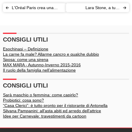
L'Oréal Paris crea una
Lara Stone, a tutta
lacca limited edition per la
sensualità per Stella
Milano Fashion Week
CONSIGLI UTILI
Esochinasi – Definizione
La carne fa male? Allarme cancro e qualche dubbio
Sposa: come una sirena
MAX MARA - Autunno-Inverno 2015-2016
Il ruolo della famiglia nell’alimentazione
CONSIGLI UTILI
Sarà maschio o femmina: come capirlo?
Probiotici: cosa sono?
“Casa Clerici”: è tutto pronto per il ristorante di Antonella
Silvana Pampanini: all'asta abiti ed arredo dell'attrice
Idee per Carnevale: travestimenti da cartoon