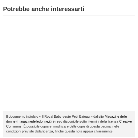
Potrebbe anche interessarti
Il documento intitolato « Il Royal Baby veste Petit Bateau » dal sito
Magazine delle
donne
(
magazinedelledonne.it
) è reso disponibile sotto i termini della licenza
Creative
Commons
. È possibile copiare, modificare delle copie di questa pagina, nelle
condizioni previste dalla licenza, finché questa nota appaia chiaramente.