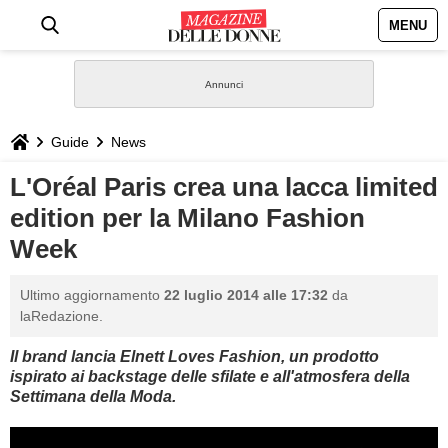
MENU
HOME
NEWS
Guide
News
STILE
L'Oréal Paris crea una lacca limited
edition per la Milano Fashion
BIOGRAFIE
Week
DEFINIZIONI
Ultimo aggiornamento
22 luglio 2014 alle 17:32
da
laRedazione.
GASTRONOMIA
Il brand lancia Elnett Loves Fashion, un prodotto
ispirato ai backstage delle sfilate e all'atmosfera della
CAPELLI
Settimana della Moda.
SESSO