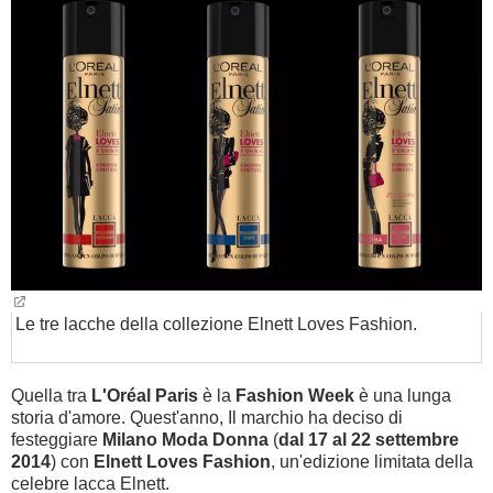
BAMBINO
DIETA
GUIDE
FORUM
Le tre lacche della collezione Elnett Loves Fashion.
Quella tra
L'Oréal Paris
è la
Fashion Week
è una lunga
storia d'amore. Quest'anno, Il marchio ha deciso di
festeggiare
Milano Moda Donna
(
dal 17 al 22 settembre
2014
) con
Elnett Loves Fashion
, un'edizione limitata della
celebre lacca Elnett.