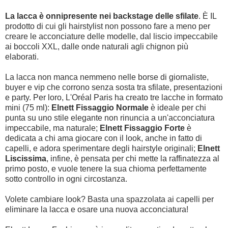
La lacca è onnipresente nei backstage delle sfilate
. È IL
prodotto di cui gli hairstylist non possono fare a meno per
creare le acconciature delle modelle, dal liscio impeccabile
ai boccoli XXL, dalle onde naturali agli chignon più
elaborati.
La lacca non manca nemmeno nelle borse di giornaliste,
buyer e vip che corrono senza sosta tra sfilate, presentazioni
e party. Per loro, L'Oréal Paris ha creato tre lacche in formato
mini (75 ml):
Elnett Fissaggio Normale
è ideale per chi
punta su uno stile elegante non rinuncia a un'acconciatura
impeccabile, ma naturale;
Elnett Fissaggio Forte
è
dedicata a chi ama giocare con il look, anche in fatto di
capelli, e adora sperimentare degli hairstyle originali;
Elnett
Liscissima
, infine, è pensata per chi mette la raffinatezza al
primo posto, e vuole tenere la sua chioma perfettamente
sotto controllo in ogni circostanza.
Volete cambiare look? Basta una spazzolata ai capelli per
eliminare la lacca e osare una nuova acconciatura!