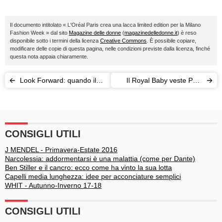
Il documento intitolato « L'Oréal Paris crea una lacca limited edition per la Milano
Fashion Week » dal sito
Magazine delle donne
(
magazinedelledonne.it
) è reso
disponibile sotto i termini della licenza
Creative Commons
. È possibile copiare,
modificare delle copie di questa pagina, nelle condizioni previste dalla licenza, finché
questa nota appaia chiaramente.
Look Forward: quando il
Il Royal Baby veste Petit
design incontra lo sport
Bateau
CONSIGLI UTILI
J MENDEL - Primavera-Estate 2016
Narcolessia: addormentarsi è una malattia (come per Dante)
Ben Stiller e il cancro: ecco come ha vinto la sua lotta
Capelli media lunghezza: idee per acconciature semplici
WHIT - Autunno-Inverno 17-18
CONSIGLI UTILI