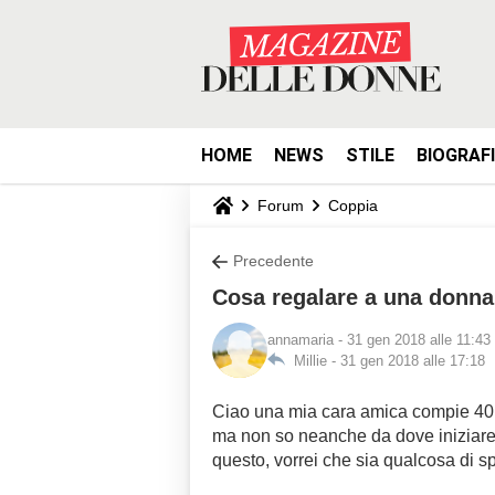
HOME
NEWS
STILE
BIOGRAF
Forum
Coppia
Precedente
Cosa regalare a una donna
annamaria
- 31 gen 2018 alle 11:43
Millie -
31 gen 2018 alle 17:18
Ciao una mia cara amica compie 40 a
ma non so neanche da dove iniziare 
questo, vorrei che sia qualcosa di sp