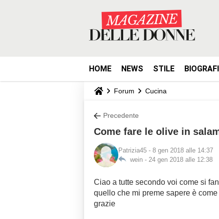
HOME
NEWS
STILE
BIOGRAF
Forum
Cucina
Precedente
Come fare le olive in sala
Patrizia45
- 8 gen 2018 alle 14:37
wein -
24 gen 2018 alle 12:38
Ciao a tutte secondo voi come si fan
quello che mi preme sapere è come f
grazie