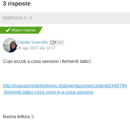
3 risposte
BAMBINO
RISPOSTA 1 / 3
DIETA
Miglior risposta
GUIDE
Claudia Scarciolla
517
25 ago 2017 alle 14:17
FORUM
Ciao eccoti a cosa servono i fermenti lattici:
http://magazinedelledonne.it/alimentazione/content/2449794
-fermenti-lattici-cosa-sono-e-a-cosa-servono
buona lettura ;)