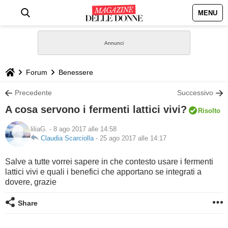
MENU
HOME
NEWS
Forum
Benessere
STILE
Precedente
Successivo
A cosa servono i fermenti lattici vivi?
Risolto
BIOGRAFIE
liliaG.
- 8 ago 2017 alle 14:58
Claudia Scarciolla
-
25 ago 2017 alle 14:17
DEFINIZIONI
Salve a tutte vorrei sapere in che contesto usare i fermenti
GASTRONOMIA
lattici vivi e quali i benefici che apportano se integrati a
dovere, grazie
CAPELLI
Share
SESSO