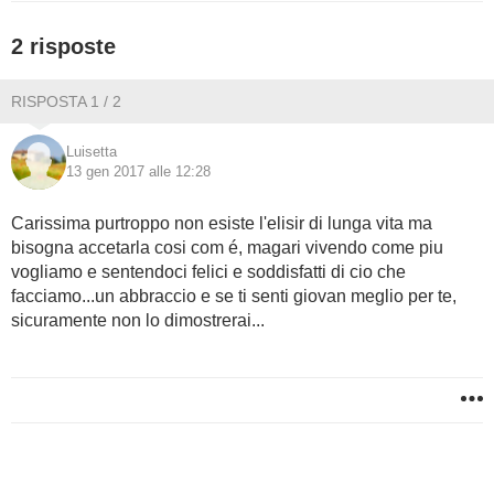
BAMBINO
2 risposte
DIETA
RISPOSTA 1 / 2
GUIDE
Luisetta
13 gen 2017 alle 12:28
FORUM
Carissima purtroppo non esiste l'elisir di lunga vita ma
bisogna accetarla cosi com é, magari vivendo come piu
vogliamo e sentendoci felici e soddisfatti di cio che
facciamo...un abbraccio e se ti senti giovan meglio per te,
sicuramente non lo dimostrerai...