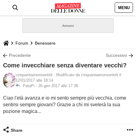
MENU
HOME
NEWS
Forum
Benessere
STILE
Precedente
Successivo
Come invecchiare senza diventare vecchi?
BIOGRAFIE
cinquantaenonsentirli
- Modificato da cinquantaenonsentirli il
12/01/2017 alle 18:14
DEFINIZIONI
PataPi -
26 gen 2017 alle 17:38
Ciao l'età avanza e io mi sento sempre più vecchia, come
GASTRONOMIA
sentirsi sempre giovani? Grazie a chi mi svelerà la sua
pozione magica...
CAPELLI
Share
SESSO