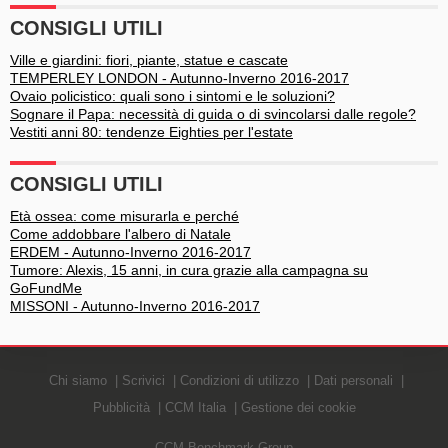
CONSIGLI UTILI
Ville e giardini: fiori, piante, statue e cascate
TEMPERLEY LONDON - Autunno-Inverno 2016-2017
Ovaio policistico: quali sono i sintomi e le soluzioni?
Sognare il Papa: necessità di guida o di svincolarsi dalle regole?
Vestiti anni 80: tendenze Eighties per l'estate
CONSIGLI UTILI
Età ossea: come misurarla e perché
Come addobbare l'albero di Natale
ERDEM - Autunno-Inverno 2016-2017
Tumore: Alexis, 15 anni, in cura grazie alla campagna su
GoFundMe
MISSONI - Autunno-Inverno 2016-2017
Chi siamo
Scrivici
Condizioni di utilizzo
Dati personali
Pubblicità
CCM Italia
Gestione dei cookie
CCM Benchmark Group