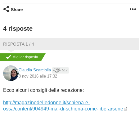
Share
BAMBINO
DIETA
4 risposte
GUIDE
RISPOSTA 1 / 4
Miglior risposta
FORUM
Claudia Scarciolla
517
8 nov 2016 alle 17:32
Ecco alcuni consigli della redazione:
http://magazinedelledonne.it/schiena-e-
ossa/content/904949-mal-di-schiena-come-liberarsene