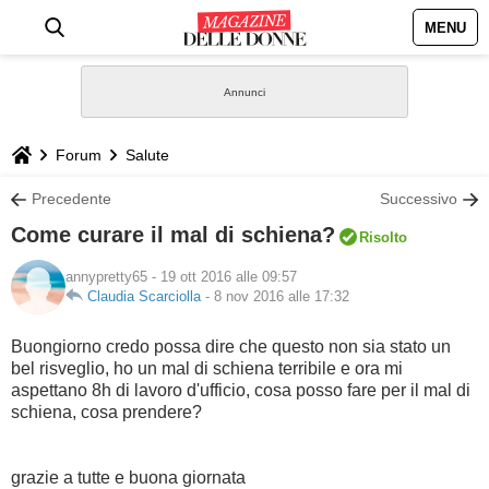
MENU
HOME
NEWS
Forum
Salute
STILE
Precedente
Successivo
Come curare il mal di schiena?
Risolto
BIOGRAFIE
annypretty65
- 19 ott 2016 alle 09:57
Claudia Scarciolla
-
8 nov 2016 alle 17:32
DEFINIZIONI
Buongiorno credo possa dire che questo non sia stato un
GASTRONOMIA
bel risveglio, ho un mal di schiena terribile e ora mi
aspettano 8h di lavoro d'ufficio, cosa posso fare per il mal di
schiena, cosa prendere?
CAPELLI
SESSO
grazie a tutte e buona giornata