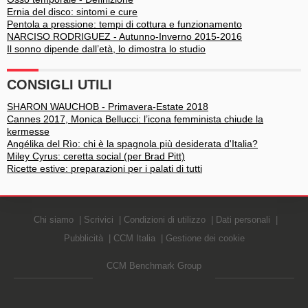
Ernia del disco: sintomi e cure
Pentola a pressione: tempi di cottura e funzionamento
NARCISO RODRIGUEZ - Autunno-Inverno 2015-2016
Il sonno dipende dall’età, lo dimostra lo studio
CONSIGLI UTILI
SHARON WAUCHOB - Primavera-Estate 2018
Cannes 2017, Monica Bellucci: l’icona femminista chiude la
kermesse
Angélika del Rìo: chi è la spagnola più desiderata d'Italia?
Miley Cyrus: ceretta social (per Brad Pitt)
Ricette estive: preparazioni per i palati di tutti
Chi siamo
Scrivici
Condizioni di utilizzo
Dati personali
Pubblicità
CCM Italia
Gestione dei cookie
CCM Benchmark Group