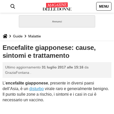
MENU
HOME
NEWS
Guide
Malattie
STILE
Encefalite giapponese: cause,
sintomi e trattamento
BIOGRAFIE
Ultimo aggiornamento
31 luglio 2017 alle 15:16
da
DEFINIZIONI
GraziaFontana
.
L’
encefalite giapponese
, presente in diversi paesi
GASTRONOMIA
dell’Asia, è un
disturbo
virale raro e generalmente benigno.
Il punto sulle zone a rischio, i sintomi e i casi in cui è
CAPELLI
necessario un vaccino.
SESSO