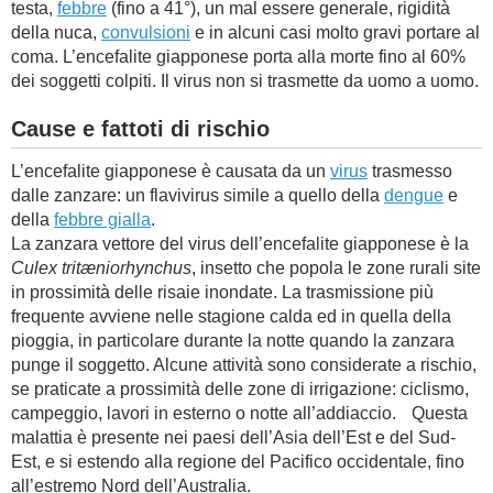
testa,
febbre
(fino a 41°), un mal essere generale, rigidità
della nuca,
convulsioni
e in alcuni casi molto gravi portare al
coma. L’encefalite giapponese porta alla morte fino al 60%
dei soggetti colpiti. Il virus non si trasmette da uomo a uomo.
Cause e fattoti di rischio
L’encefalite giapponese è causata da un
virus
trasmesso
dalle zanzare: un flavivirus simile a quello della
dengue
e
della
febbre gialla
.
La zanzara vettore del virus dell’encefalite giapponese è la
Culex tritæniorhynchus
, insetto che popola le zone rurali site
in prossimità delle risaie inondate. La trasmissione più
frequente avviene nelle stagione calda ed in quella della
pioggia, in particolare durante la notte quando la zanzara
punge il soggetto. Alcune attività sono considerate a rischio,
se praticate a prossimità delle zone di irrigazione: ciclismo,
campeggio, lavori in esterno o notte all’addiaccio. Questa
malattia è presente nei paesi dell’Asia dell’Est e del Sud-
Est, e si estendo alla regione del Pacifico occidentale, fino
all’estremo Nord dell’Australia.