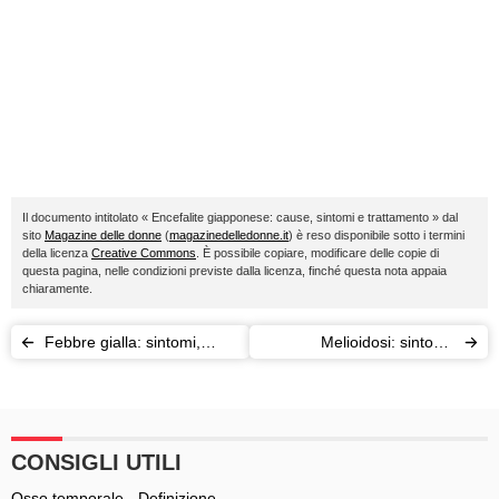
Il documento intitolato « Encefalite giapponese: cause, sintomi e trattamento » dal
sito
Magazine delle donne
(
magazinedelledonne.it
) è reso disponibile sotto i termini
della licenza
Creative Commons
. È possibile copiare, modificare delle copie di
questa pagina, nelle condizioni previste dalla licenza, finché questa nota appaia
chiaramente.
Febbre gialla: sintomi,
Melioidosi: sintomi,
cause e trattamento
diagnosi e trattamento
CONSIGLI UTILI
Osso temporale - Definizione