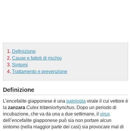
BAMBINO
DIETA
GUIDE
Definizione
FORUM
Cause e fattoti di rischio
Sintomi
Trattamento e prevenzione
Definizione
L’encefalite giapponese è una
patologia
virale il cui vettore è
la
zanzara
Culex tritæniorhynchus
. Dopo un periodo di
incubazione, che va da una a due settimane, il
virus
dell’encefalite giapponese può sia non portare alcun
sintomo (nella maggior parte dei casi) sia provocare mal di