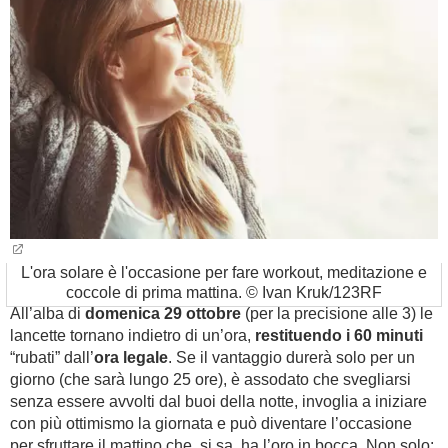
BAMBINO
DIETA
GUIDE
FORUM
L'ora solare è l'occasione per fare workout, meditazione e
coccole di prima mattina. © Ivan Kruk/123RF
All’alba di
domenica 29 ottobre
(per la precisione alle 3) le
lancette tornano indietro di un’ora,
restituendo i 60 minuti
“rubati” dall’
ora legale
. Se il vantaggio durerà solo per un
giorno (che sarà lungo 25 ore), è assodato che svegliarsi
senza essere avvolti dal buoi della notte, invoglia a iniziare
con più ottimismo la giornata e può diventare l’occasione
per sfruttare il mattino che, si sa, ha l’oro in bocca. Non solo: