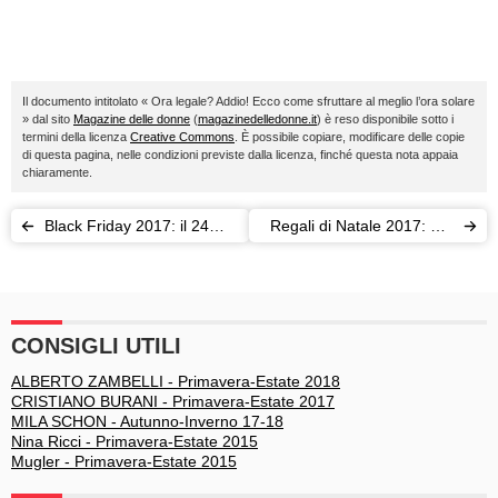
Il documento intitolato « Ora legale? Addio! Ecco come sfruttare al meglio l’ora solare
» dal sito
Magazine delle donne
(
magazinedelledonne.it
) è reso disponibile sotto i
termini della licenza
Creative Commons
. È possibile copiare, modificare delle copie
di questa pagina, nelle condizioni previste dalla licenza, finché questa nota appaia
chiaramente.
Black Friday 2017: il 24
Regali di Natale 2017: per
novembre scattano gli
lei, per lui, per bambini
sconti
CONSIGLI UTILI
ALBERTO ZAMBELLI - Primavera-Estate 2018
CRISTIANO BURANI - Primavera-Estate 2017
MILA SCHON - Autunno-Inverno 17-18
Nina Ricci - Primavera-Estate 2015
Mugler - Primavera-Estate 2015