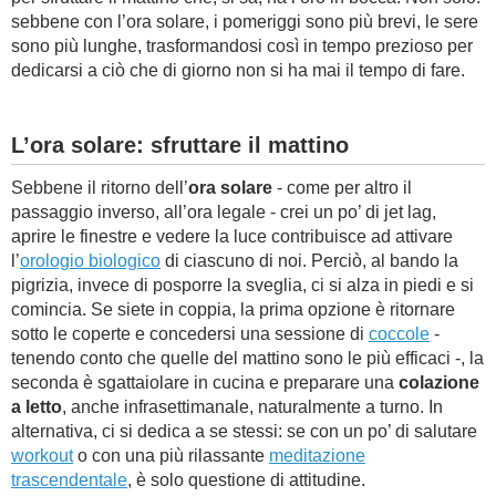
sebbene con l’ora solare, i pomeriggi sono più brevi, le sere
sono più lunghe, trasformandosi così in tempo prezioso per
dedicarsi a ciò che di giorno non si ha mai il tempo di fare.
L’ora solare: sfruttare il mattino
Sebbene il ritorno dell’
ora solare
- come per altro il
passaggio inverso, all’ora legale - crei un po’ di jet lag,
aprire le finestre e vedere la luce contribuisce ad attivare
l’
orologio biologico
di ciascuno di noi. Perciò, al bando la
pigrizia, invece di posporre la sveglia, ci si alza in piedi e si
comincia. Se siete in coppia, la prima opzione è ritornare
sotto le coperte e concedersi una sessione di
coccole
-
tenendo conto che quelle del mattino sono le più efficaci -, la
seconda è sgattaiolare in cucina e preparare una
colazione
a letto
, anche infrasettimanale, naturalmente a turno. In
alternativa, ci si dedica a se stessi: se con un po’ di salutare
workout
o con una più rilassante
meditazione
trascendentale
, è solo questione di attitudine.