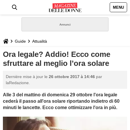
MENU
HOME
NEWS
Guide
Attualità
STILE
Ora legale? Addio! Ecco come
sfruttare al meglio l’ora solare
BIOGRAFIE
Dernière mise à jour le
26 ottobre 2017 à 14:46
par
DEFINIZIONI
laRedazione.
Alle 3 del mattino di domenica 29 ottobre l'ora legale
GASTRONOMIA
cederà il passo all'ora solare riportando indietro di 60
minuti le lancette. Ecco come ottimizzare l'ora in più.
CAPELLI
SESSO