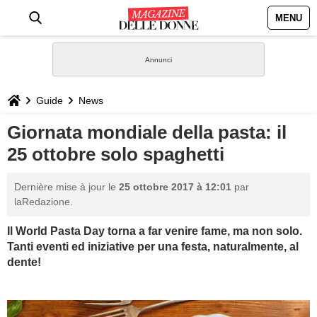
MENU
HOME
NEWS
Guide
News
STILE
Giornata mondiale della pasta: il
25 ottobre solo spaghetti
BIOGRAFIE
Dernière mise à jour le
25 ottobre 2017 à 12:01
par
DEFINIZIONI
laRedazione.
Il World Pasta Day torna a far venire fame, ma non solo.
GASTRONOMIA
Tanti eventi ed iniziative per una festa, naturalmente, al
dente!
CAPELLI
SESSO