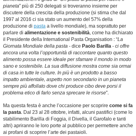
pianeta
” più di 250 delegati si troveranno insieme per
discutere della crescita della produzione (si stima che dal
1997 al 2016 ci sia stato un aumento del 57% della
produzione di
pasta
a livello mondiale), ma soprattuto per
parlare di
alimentazione e sostenibilità
, come ha dichiarato
il Presidente della International Pasta Organisation : “
La
Giornata Mondiale della pasta
- dice
Paolo Barilla
-
ci offre
ancora una volta l’opportunità di raccontare quanto questo
alimento possa essere ideale per sfamare il mondo in modo
sano e sostenibile. La sua diffusione mostra come sia ormai
di casa in tutte le culture. In più è un prodotto a basso
impatto ambientale, aspetto non secondario in un pianeta
sempre più affollato dove chi produce cibo deve porsi il
problema etico di farlo senza sprecare le risorse
”.
Ma questa festa è anche l’occasione per scoprire
come si fa
la pasta
. Dal 23 al 28 ottobre, infatti, alcuni pastifici (come lo
stabilimento Barilla di Foggia, il Divella, il Garofalo e tanti
altri) apriranno le loro porte al pubblico per permettere anche
ai profani di scoprire l’arte dei pastaioli.