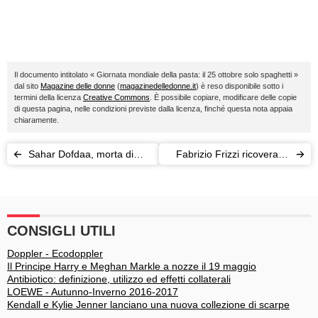
Il documento intitolato « Giornata mondiale della pasta: il 25 ottobre solo spaghetti »
dal sito
Magazine delle donne
(
magazinedelledonne.it
) è reso disponibile sotto i
termini della licenza
Creative Commons
. È possibile copiare, modificare delle copie
di questa pagina, nelle condizioni previste dalla licenza, finché questa nota appaia
chiaramente.
Sahar Dofdaa, morta di
Fabrizio Frizzi ricoverato:
fame a un mese di vita
Carlotta Mantovan sempre
al suo fianco
CONSIGLI UTILI
Doppler - Ecodoppler
Il Principe Harry e Meghan Markle a nozze il 19 maggio
Antibiotico: definizione, utilizzo ed effetti collaterali
LOEWE - Autunno-Inverno 2016-2017
Kendall e Kylie Jenner lanciano una nuova collezione di scarpe