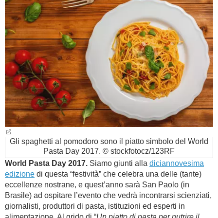
BAMBINO
DIETA
GUIDE
FORUM
Gli spaghetti al pomodoro sono il piatto simbolo del World
Pasta Day 2017. © stockfotocz/123RF
World Pasta Day 2017.
Siamo giunti alla
diciannovesima
edizione
di questa “festività” che celebra una delle (tante)
eccellenze nostrane, e quest’anno sarà San Paolo (in
Brasile) ad ospitare l’evento che vedrà incontrarsi scienziati,
giornalisti, produttori di pasta, istituzioni ed esperti in
alimentazione. Al grido di “
Un piatto di pasta per nutrire il