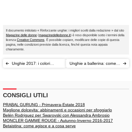
Il documento intitolato « Rinforzante unghie: i migliori scelti dalla redazione » dal sito
Magazine delle donne
(
magazinedelledonne.it
) è reso disponibile sotto i termini della
licenza
Creative Commons
. È possibile copiare, modificare delle copie di questa
pagina, nelle condizioni previste dalla licenza, finché questa nota appaia
chiaramente.
Unghie 2017: i colori
Unghie a ballerina: come si
tendenza dell'anno
fanno
CONSIGLI UTILI
PRABAL GURUNG - Primavera-Estate 2018
Maglione dolcevita: abbinamenti e occasioni per sfoggiarlo
Belén Rodriguez per Swarovski con Alessandra Ambrosio
MONCLER GAMME ROUGE - Autunno-Inverno 2016-2017
Betaistina: come agisce e a cosa serve