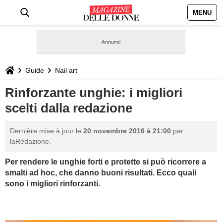
MENU
HOME
NEWS
Guide
Nail art
STILE
Rinforzante unghie: i migliori
scelti dalla redazione
BIOGRAFIE
Dernière mise à jour le
20 novembre 2016 à 21:00
par
DEFINIZIONI
laRedazione.
Per rendere le unghie forti e protette si può ricorrere a
GASTRONOMIA
smalti ad hoc, che danno buoni risultati. Ecco quali
sono i migliori rinforzanti.
CAPELLI
SESSO