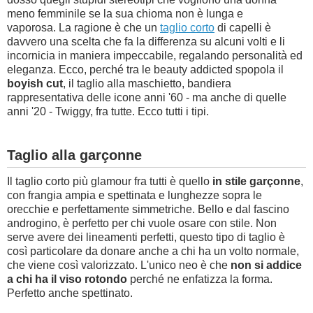
meno femminile se la sua chioma non è lunga e
vaporosa. La ragione è che un
taglio corto
di capelli è
davvero una scelta che fa la differenza su alcuni volti e li
incornicia in maniera impeccabile, regalando personalità ed
eleganza. Ecco, perché tra le beauty addicted spopola il
boyish cut
, il taglio alla maschietto, bandiera
rappresentativa delle icone anni '60 - ma anche di quelle
anni '20 - Twiggy, fra tutte. Ecco tutti i tipi.
Taglio alla garçonne
Il taglio corto più glamour fra tutti è quello
in stile garçonne
,
con frangia ampia e spettinata e lunghezze sopra le
orecchie e perfettamente simmetriche. Bello e dal fascino
androgino, è perfetto per chi vuole osare con stile. Non
serve avere dei lineamenti perfetti, questo tipo di taglio è
così particolare da donare anche a chi ha un volto normale,
che viene così valorizzato. L'unico neo è che
non si addice
a chi ha il viso rotondo
perché ne enfatizza la forma.
Perfetto anche spettinato.