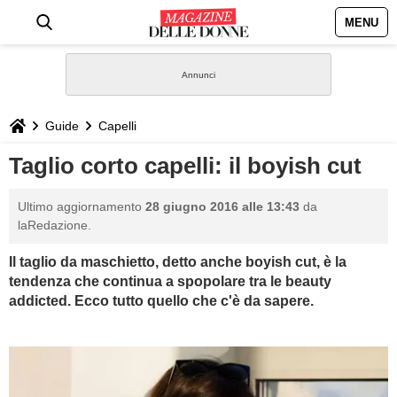
MENU
HOME
NEWS
Guide
Capelli
STILE
Taglio corto capelli: il boyish cut
BIOGRAFIE
Ultimo aggiornamento
28 giugno 2016 alle 13:43
da
laRedazione.
DEFINIZIONI
Il taglio da maschietto, detto anche boyish cut, è la
tendenza che continua a spopolare tra le beauty
GASTRONOMIA
addicted. Ecco tutto quello che c'è da sapere.
CAPELLI
SESSO