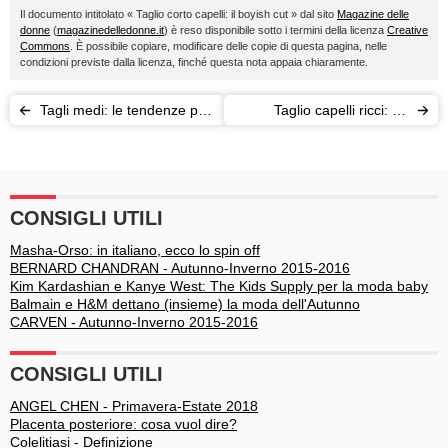
Il documento intitolato « Taglio corto capelli: il boyish cut » dal sito
Magazine delle
donne
(
magazinedelledonne.it
) è reso disponibile sotto i termini della licenza
Creative
Commons
. È possibile copiare, modificare delle copie di questa pagina, nelle
condizioni previste dalla licenza, finché questa nota appaia chiaramente.
Tagli medi: le tendenze più
Taglio capelli ricci: ad
glamour
ognuna il suo
CONSIGLI UTILI
Masha-Orso: in italiano, ecco lo spin off
BERNARD CHANDRAN - Autunno-Inverno 2015-2016
Kim Kardashian e Kanye West: The Kids Supply per la moda baby
Balmain e H&M dettano (insieme) la moda dell'Autunno
CARVEN - Autunno-Inverno 2015-2016
CONSIGLI UTILI
ANGEL CHEN - Primavera-Estate 2018
Placenta posteriore: cosa vuol dire?
Colelitiasi - Definizione