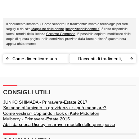
Il documento intitolato « Come scoprire un tradimento: istinto e tecnologia per veri
segugi » dal sito
Magazine delle donne
(
magazinedelledonne.it
) è reso disponibile
sotto i termini della licenza
Creative Commons
. È possibile copiare, modificare delle
copie di questa pagina, nelle condizioni previste dalla licenza, finché questa nota
appaia chiaramente.
Come dimenticare una
Racconti di tradimenti, le
persona: 5 consigli per
vostre storie
cuori spezzati
CONSIGLI UTILI
JUNKO SHIMADA - Primavera-Estate 2017
Salmone affumicato in gravidanza: si può mangiare?
Come vestirsi? Copiando i look di Kate Middleton
Mulberry - Primavera-Estate 2015
Abiti da sposa Disney: in arrivo i modelli delle principesse