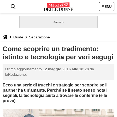
MENU
HOME
NEWS
Guide
Separazione
STILE
Come scoprire un tradimento:
istinto e tecnologia per veri segugi
BIOGRAFIE
Ultimo aggiornamento
12 maggio 2016 alle 18:28
da
DEFINIZIONI
laRedazione.
Ecco una serie di trucchi e strategie per scoprire se il
GASTRONOMIA
partner ha un'amante. Perché se il sesto senso nota i
segnali, la tecnologia aiuta a trovare le conferme (e le
CAPELLI
prove).
SESSO