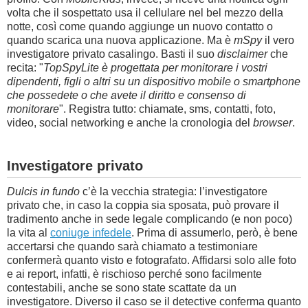
volta che il sospettato usa il cellulare nel bel mezzo della
notte, così come quando aggiunge un nuovo contatto o
quando scarica una nuova applicazione. Ma è
mSpy
il vero
investigatore privato casalingo. Basti il suo
disclaimer
che
recita: "
TopSpyLite è progettata per monitorare i vostri
dipendenti, figli o altri su un dispositivo mobile o smartphone
che possedete o che avete il diritto e consenso di
monitorare
". Registra tutto: chiamate, sms, contatti, foto,
video, social networking e anche la cronologia del
browser
.
Investigatore privato
Dulcis in fundo
c’è la vecchia strategia: l’investigatore
privato che, in caso la coppia sia sposata, può provare il
tradimento anche in sede legale complicando (e non poco)
la vita al
coniuge infedele
. Prima di assumerlo, però, è bene
accertarsi che quando sarà chiamato a testimoniare
confermerà quanto visto e fotografato. Affidarsi solo alle foto
e ai report, infatti, è rischioso perché sono facilmente
contestabili, anche se sono state scattate da un
investigatore. Diverso il caso se il detective conferma quanto