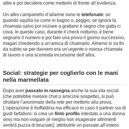
altre e poi decidere come metterlo di fronte all’evidenza.
Un altro campanello d’allarme sono le
telefonate
: se
quando squilla lui corre in bagno o, peggio, se ignora la
chiamata salvo poi iniziare a grattarsi è segno che gatta ci
cova. In questo caso, durante il check notturno, è bene
segnarsi il numero e poi fare una prova il giorno successivo,
magari chiedendo a un’amica di chiamarlo. Almeno si sa fin
da subito se per davvero era un’urgente o noiosa chiamata
di lavoro o una scomoda incursione dell’altra.
Social: strategie per coglierlo con le mani
nella marmellata
Dopo aver
passato in rassegna
anche la sua vita social
(che potrebbe rivelare chat o amicizie sospette), si può
sfruttare l’anonimato della rete per metterlo alla prova.
L’operazione è truffaldina ma efficace in caso il partner sia di
gusti farfalloni: si crea un
finto profilo
intestato a una donna
sexy ma non volgare (è meglio non esagerare altrimenti
sentirà puzza di bruciato), attribuirle un passato all’estero