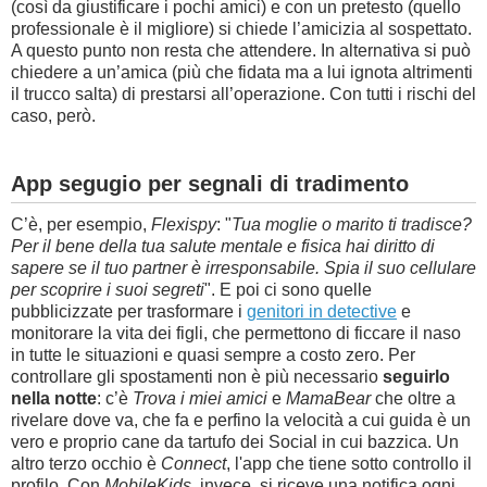
(così da giustificare i pochi amici) e con un pretesto (quello
professionale è il migliore) si chiede l’amicizia al sospettato.
A questo punto non resta che attendere. In alternativa si può
chiedere a un’amica (più che fidata ma a lui ignota altrimenti
il trucco salta) di prestarsi all’operazione. Con tutti i rischi del
caso, però.
App segugio per segnali di tradimento
C’è, per esempio,
Flexispy
: "
Tua moglie o marito ti tradisce?
Per il bene della tua salute mentale e fisica hai diritto di
sapere se il tuo partner è irresponsabile. Spia il suo cellulare
per scoprire i suoi segreti
". E poi ci sono quelle
pubblicizzate per trasformare i
genitori in detective
e
monitorare la vita dei figli, che permettono di ficcare il naso
in tutte le situazioni e quasi sempre a costo zero. Per
controllare gli spostamenti non è più necessario
seguirlo
nella notte
: c’è
Trova i miei amici
e
MamaBear
che oltre a
rivelare
dove va, che fa e perfino la velocità a cui guida
è un
vero e proprio cane da tartufo dei Social in cui bazzica. Un
altro terzo occhio è
Connect
, l'app che tiene sotto controllo il
profilo. Con
MobileKids
, invece, si riceve una notifica ogni