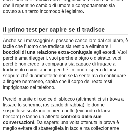
che il repentino cambio di umore e comportamento sia
dovuto a un terzo incomodo è legittimo.
Il primo test per capire se ti tradisce
Anche se i messaggini si possono cancellare dal cellulare, è
facile che l’uomo che tradisce sia restio a eliminare i
boccioli di una relazione extra-coniugale
agli esordi. Vuoi
perché ama rileggerli, vuoi perché è pigro o distratto, vuoi
perché non crede la compagna sia capace di frugare a
tradimento o vuoi anche perché, in fondo, spera di farsi
scoprire ché di ammetterlo non se la sente ma di continuare
a fingere nemmeno, capita che il corpo del reato resti
imprigionato nel telefono.
Perciò, munite di codice di sblocco (altrimenti ci si ritrova a
fissare lo schermo, rosicando di rabbia), le donne
sospettose si alzano in piena notte (evitando di farsi
beccare) e fanno un attento
controllo delle sue
conversazioni
. Da sapere: una volta ottenuta la prova è
meglio evitare di sbattergliela in faccia ma collezionarne