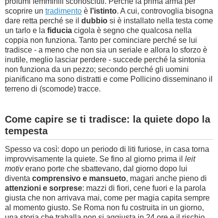
profumi femminili sconosciuti. Perché la prima arma per
scoprire un
tradimento
è
l’istinto
. A cui, controvoglia bisogna
dare retta perché se il
dubbio
si è installato nella testa come
un tarlo e la
fiducia
cigola è segno che qualcosa nella
coppia non funziona. Tanto per cominciare perché se lui
tradisce - a meno che non sia un seriale e allora lo sforzo è
inutile, meglio lasciar perdere - succede perché la sintonia
non funziona da un pezzo; secondo perché gli uomini
pianificano ma sono distratti e come Pollicino disseminano il
terreno di (scomode) tracce.
Come capire se ti tradisce: la quiete dopo la
tempesta
Spesso va così: dopo un periodo di liti furiose, in casa torna
improvvisamente la quiete. Se fino al giorno prima il
leit
motiv
erano porte che sbattevano, dal giorno dopo lui
diventa
comprensivo e mansueto
, magari anche pieno di
attenzioni e sorprese
: mazzi di fiori, cene fuori e la parola
giusta che non arrivava mai, come per magia capita sempre
al momento giusto. Se Roma non fu costruita in un giorno,
una storia che traballa non si aggiusta in 24 ore e il rischio