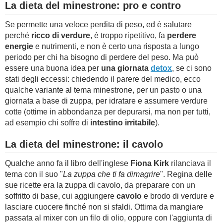
La dieta del minestrone: pro e contro
Se permette una veloce perdita di peso, ed è salutare
perché
ricco di verdure
, è troppo ripetitivo, fa
perdere
energie
e nutrimenti, e non è certo una risposta a lungo
periodo per chi ha bisogno di perdere del peso. Ma può
essere una buona idea per
una giornata
detox
, se ci sono
stati degli eccessi: chiedendo il parere del medico, ecco
qualche variante al tema minestrone, per un pasto o una
giornata a base di zuppa, per idratare e assumere verdure
cotte (ottime in abbondanza per depurarsi, ma non per tutti,
ad esempio chi soffre di
intestino irritabile
).
La dieta del minestrone: il cavolo
Qualche anno fa il libro dell'inglese
Fiona Kirk
rilanciava il
tema con il suo "
La zuppa che ti fa dimagrire
". Regina delle
sue ricette era la zuppa di cavolo, da preparare con un
soffritto di base, cui aggiungere
cavolo
e brodo di verdure e
lasciare cuocere finché non si sfaldi. Ottima da mangiare
passata al mixer con un filo di olio, oppure con l'aggiunta di