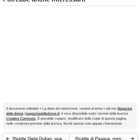
Il documento intitolato « La dieta del minestrone: varianti al tema » dal sito
Magazine
delle donne
(
magazinedelledonne.it
) è reso disponibile sotto i termini della licenza
Creative Commons
. È possibile copiare, modificare delle copie di questa pagina,
nelle condizioni previste dalla licenza, finché questa nota appaia chiaramente.
Ricette Dieta Dukan: quali
Ricette di Pasqua: menù a