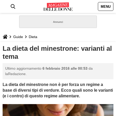
MENU
HOME
NEWS
Guide
Dieta
STILE
La dieta del minestrone: varianti al
tema
BIOGRAFIE
Ultimo aggiornamento
6 febbraio 2016 alle 00:53
da
DEFINIZIONI
laRedazione.
La dieta del minestrone non è per forza un regime a
GASTRONOMIA
base di diversi tipi di verdure. Ecco quali sono le varianti
(e i contro) di questo regime alimentare.
CAPELLI
SESSO