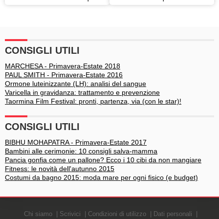
sono?
prova di dieta
CONSIGLI UTILI
MARCHESA - Primavera-Estate 2018
PAUL SMITH - Primavera-Estate 2016
Ormone luteinizzante (LH): analisi del sangue
Varicella in gravidanza: trattamento e prevenzione
Taormina Film Festival: pronti, partenza, via (con le star)!
CONSIGLI UTILI
BIBHU MOHAPATRA - Primavera-Estate 2017
Bambini alle cerimonie: 10 consigli salva-mamma
Pancia gonfia come un pallone? Ecco i 10 cibi da non mangiare
Fitness: le novità dell'autunno 2015
Costumi da bagno 2015: moda mare per ogni fisico (e budget)
Chi siamo
Scrivici
Condizioni di utilizzo
Dati personali