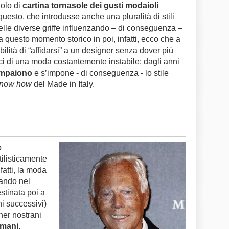
uolo di
cartina tornasole dei gusti modaioli
esto, che introdusse anche una pluralità di stili
 delle diverse griffe influenzando – di conseguenza –
a questo momento storico in poi, infatti, ecco che a
bilità di “affidarsi” a un designer senza dover più
ci di una moda costantemente instabile: dagli anni
compaiono
e s’impone - di conseguenza - lo stile
now how
del Made in Italy.
o
tilisticamente
fatti, la moda
tando nel
stinata poi a
i successivi)
gner nostrani
rmani
,