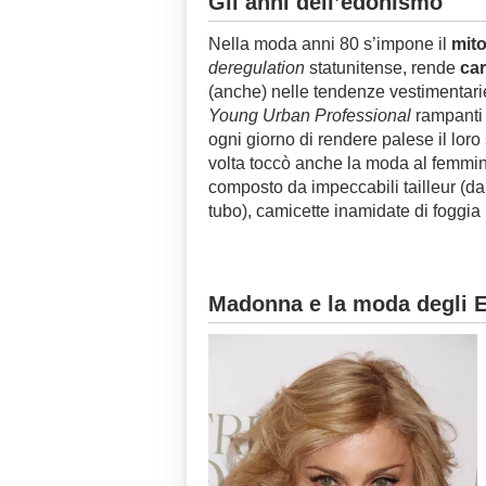
Gli anni dell’edonismo
Nella moda anni 80 s’impone il
mito
deregulation
statunitense, rende
car
(anche) nelle tendenze vestimentari
Young Urban Professional
rampanti 
ogni giorno di rendere palese il lor
volta toccò anche la moda al femmin
composto da impeccabili tailleur (d
tubo), camicette inamidate di foggia 
Madonna e la moda degli E