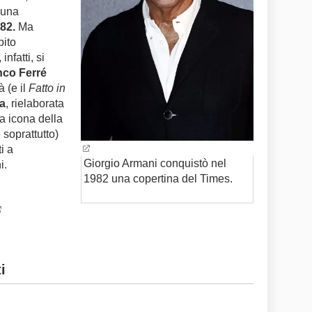
 una
982.
Ma
bito
nfatti, si
nco Ferré
à (e il
Fatto in
a
, rielaborata
ia icona della
 soprattutto)
ti a
Giorgio Armani conquistò nel
ni.
1982 una copertina del Times.
i