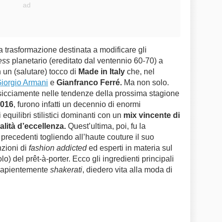
a trasformazione destinata a modificare gli
ess
planetario (ereditato dal ventennio 60-70) a
 un (salutare) tocco di
Made in Italy
che, nel
iorgio Armani
e
Gianfranco Ferré.
Ma non solo.
ssicciamente nelle tendenze della prossima stagione
2016
, furono infatti un decennio di enormi
equilibri stilistici dominanti con un
mix vincente di
alità d’eccellenza.
Quest’ultima, poi, fu la
precedenti togliendo all’haute couture il suo
nzioni di
fashion addicted
ed esperti in materia sul
) del prêt-à-porter. Ecco gli ingredienti principali
, sapientemente
shakerati
, diedero vita alla moda di