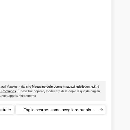
agli Yuppies » dal sito
Magazine delle donne
(
magazinedelledonne.it
) è
ve Commons
. È possibile copiare, modificare delle copie di questa pagina,
ta nota appaia chiaramente.
r tutte
Taglie scarpe: come scegliere running e
stiletti