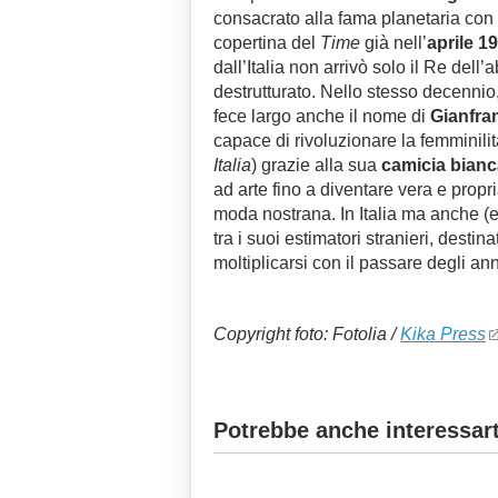
consacrato alla fama planetaria con
copertina del
Time
già nell’
aprile 1
dall’Italia non arrivò solo il Re dell’a
destrutturato. Nello stesso decennio, i
fece largo anche il nome di
Gianfra
capace di rivoluzionare la femminilit
Italia
) grazie alla sua
camicia bianc
ad arte fino a diventare vera e propr
moda nostrana. In Italia ma anche (e
tra i suoi estimatori stranieri, destina
moltiplicarsi con il passare degli an
Copyright foto: Fotolia /
Kika Press
Potrebbe anche interessart