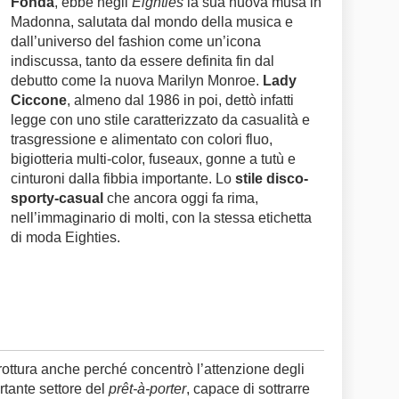
Fonda
, ebbe negli
Eighties
la sua nuova musa in
Madonna
, salutata dal mondo della musica e
dall’universo del fashion come un’icona
indiscussa, tanto da essere definita fin dal
debutto come la nuova
Marilyn Monroe
.
Lady
Ciccone
, almeno dal 1986 in poi, dettò infatti
legge con uno stile caratterizzato da casualità e
trasgressione e alimentato con colori fluo,
bigiotteria multi-color, fuseaux, gonne a tutù e
cinturoni dalla fibbia importante. Lo
stile disco-
sporty-casual
che ancora oggi fa rima,
nell’immaginario di molti, con la stessa etichetta
di moda Eighties.
ottura anche perché concentrò l’attenzione degli
rtante settore del
prêt-à-porter
, capace di sottrarre