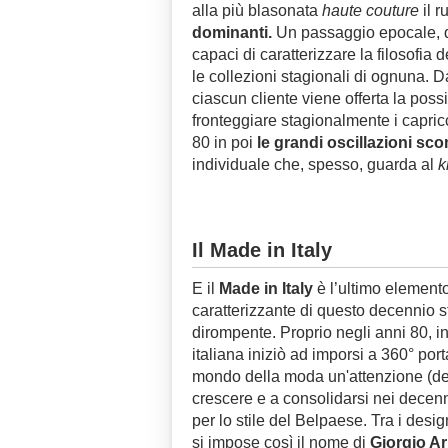
alla più blasonata
haute couture
il r
dominanti.
Un passaggio epocale, qu
capaci di caratterizzare la filosofia
le collezioni stagionali di ognuna. D
ciascun cliente viene offerta la possi
fronteggiare stagionalmente i capric
80 in poi
le grandi oscillazioni s
individuale che, spesso, guarda al
k
Il Made in Italy
E il
Made in Italy
è l’ultimo element
caratterizzante di questo decennio s
dirompente. Proprio negli anni 80, in
italiana iniziò ad imporsi a 360° por
mondo della moda un'attenzione (de
crescere e a consolidarsi nei decenn
per lo stile del Belpaese. Tra i desi
si impose così il nome di
Giorgio A