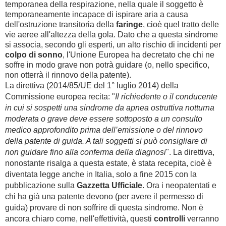
temporanea della respirazione, nella quale il soggetto è
temporaneamente incapace di ispirare aria a causa
dell'ostruzione transitoria della
faringe
, cioè quel tratto delle
vie aeree all'altezza della gola. Dato che a questa sindrome
si associa, secondo gli esperti, un alto rischio di incidenti per
colpo di sonno
, l'Unione Europea ha decretato che chi ne
soffre in modo grave non potrà guidare (o, nello specifico,
non otterrà il rinnovo della patente).
La direttiva (2014/85/UE del 1° luglio 2014) della
Commissione europea recita: "
Il richiedente o il conducente
in cui si sospetti una sindrome da apnea ostruttiva notturna
moderata o grave deve essere sottoposto a un consulto
medico approfondito prima dell’emissione o del rinnovo
della patente di guida. A tali soggetti si può consigliare di
non guidare fino alla conferma della diagnosi
". La direttiva,
nonostante risalga a questa estate, è stata recepita, cioè è
diventata legge anche in Italia, solo a fine 2015 con la
pubblicazione sulla
Gazzetta Ufficiale
. Ora i neopatentati e
chi ha già una patente devono (per avere il permesso di
guida) provare di non soffrire di questa sindrome. Non è
ancora chiaro come, nell'effettività, questi
controlli
verranno