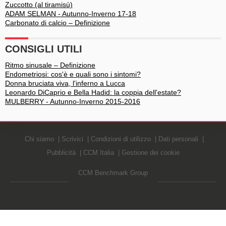
Zuccotto (al tiramisù)
ADAM SELMAN - Autunno-Inverno 17-18
Carbonato di calcio – Definizione
CONSIGLI UTILI
Ritmo sinusale – Definizione
Endometriosi: cos'è e quali sono i sintomi?
Donna bruciata viva, l'inferno a Lucca
Leonardo DiCaprio e Bella Hadid: la coppia dell'estate?
MULBERRY - Autunno-Inverno 2015-2016
Chi siamo
Scrivici
Condizioni di utilizzo
Dati personali
Pubblicità
CCM Italia
Gestione dei cookie
CCM Benchmark Group