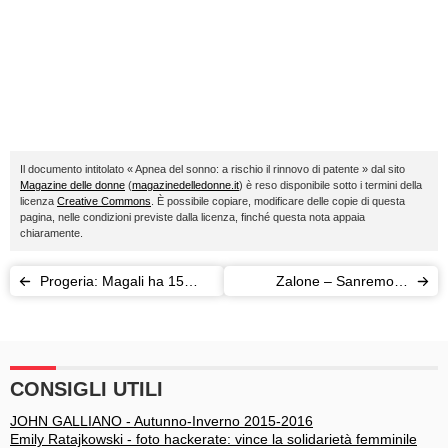
Il documento intitolato « Apnea del sonno: a rischio il rinnovo di patente » dal sito
Magazine delle donne
(
magazinedelledonne.it
) è reso disponibile sotto i termini della
licenza
Creative Commons
. È possibile copiare, modificare delle copie di questa
pagina, nelle condizioni previste dalla licenza, finché questa nota appaia
chiaramente.
Progeria: Magali ha 15
Zalone – Sanremo: il
anni ma ne dimostra 90
comico barese dice no
CONSIGLI UTILI
JOHN GALLIANO - Autunno-Inverno 2015-2016
Emily Ratajkowski - foto hackerate: vince la solidarietà femminile