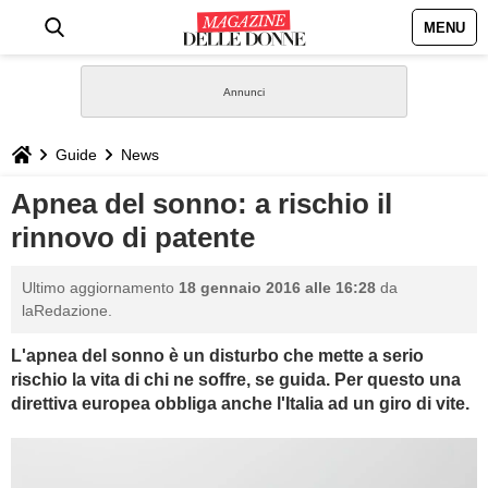
MENU
HOME
NEWS
Guide
News
STILE
Apnea del sonno: a rischio il
rinnovo di patente
BIOGRAFIE
Ultimo aggiornamento
18 gennaio 2016 alle 16:28
da
DEFINIZIONI
laRedazione.
L'apnea del sonno è un disturbo che mette a serio
GASTRONOMIA
rischio la vita di chi ne soffre, se guida. Per questo una
direttiva europea obbliga anche l'Italia ad un giro di vite.
CAPELLI
SESSO